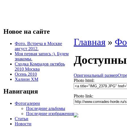
Новое на сайте
Главная
»
Фо
Фото. Встреча в Москве
август 2012.
Моя первая запись :). Будем
Доступны
знакомы.
Сходка Комрадов октябрь
2010 Москва
Осень 2010
Оригинальный размер
Отре
Халион ХМ
Photo html:
Навигация
Photo link:
Фотогалереи
Последние альбомы
Последние изображения
Статьи
Новости