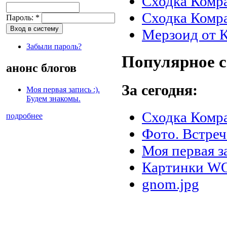
Сходка Комра
Сходка Комра
Пароль:
*
Мерзоид от 
Забыли пароль?
Популярное 
анонс блогов
За сегодня:
Моя первая запись :).
Будем знакомы.
Сходка Комра
подробнее
Фото. Встреч
Моя первая за
Картинки 
gnom.jpg