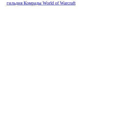
гильдия Комрады World of Warcraft