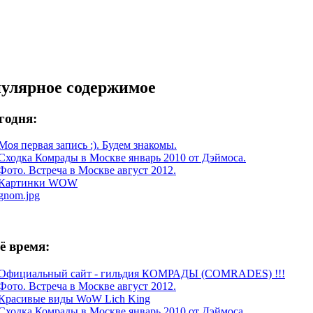
улярное содержимое
егодня:
Моя первая запись :). Будем знакомы.
Сходка Комрады в Москве январь 2010 от Дэймоса.
Фото. Встреча в Москве август 2012.
Картинки WOW
gnom.jpg
сё время:
Официальный сайт - гильдия КОМРАДЫ (COMRADES) !!!
Фото. Встреча в Москве август 2012.
Красивые виды WoW Lich King
Сходка Комрады в Москве январь 2010 от Дэймоса.