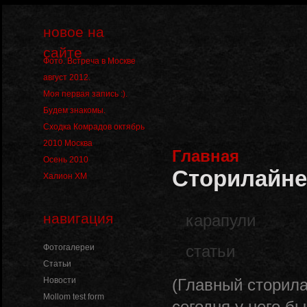
новое на
сайте
Фото. Встреча в Москве
август 2012.
Моя первая запись :).
Будем знакомы.
Сходка Комрадов октябрь
2010 Москва
Главная
Осень 2010
Сторилайне
Халион ХМ
навигация
карапули
Фотогалереи
статьи
Статьи
Новости
(Главный сторила
Mollom test form