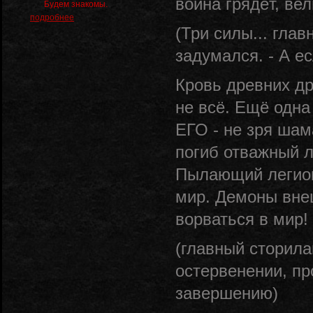
война грядёт, вел
Будем знакомы.
подробнее
(Три силы... гла
задумался. - А ес
Кровь древних др
не всё. Ещё одн
ЕГО - не зря шам
погиб отважный л
Пылающий легион
мир. Демоны вне
ворваться в мир!
(главный сторила
остервенении, пр
завершению)