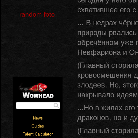
сегодня у него б
схватившее его с 
random foto
... В недрах чёр
природы рвались 
обречённом уже 
Невфариона и Он
(Главный сторила
кровосмешения д
злодеев. Но, это
накрывало идеями
...Но в жилах ег
драконов, но и ду
(Главный сторила