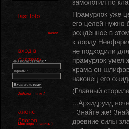
замолотил по кл
Прамурлок уже це
last foto
его целей нужн
рождённое в этом
далее
к лорду Невфариа
вход в
не подходили для
систему
прамурлок умел ж
Имя пользователя:
*
храма он шлифова
Пароль:
*
наконец его ожи
(Главный сторила
Забыли пароль?
...Архидруид ноч
анонс
- Знайте же! Зна
блогов
древние силы зла
Моя первая запись :).