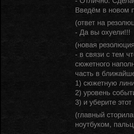
- Отлично. Сдела
Введём в новом п
(ответ на резолю
- Да вы охуели!!!
(новая резолюция
- в связи с тем ч
сюжетного наполн
часть в ближайше
1) сюжетную лин
2) уровень событ
3) и уберите этот
(главный сторила
ноутбуком, паль