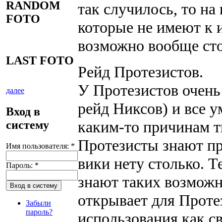
RANDOM
так случилось, то н
FOTO
которые не имеют к 
возможно вообще сто
LAST FOTO
Рейд Протезистов.
У Протезистов очень
далее
рейд Никсов) и все у
Вход в
каким-то причинам т
систему
Протезисты знают про
Имя пользователя:
*
вики нету столько. 
Пароль:
*
знают таких возможн
открывает для Проте
Забыли
пароль?
использования как св