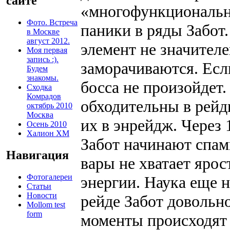
сайте
«многофункциональн
Фото. Встреча
паники в ряды Забот.
в Москве
август 2012.
элемент не значителе
Моя первая
запись :).
заморачиваются. Если
Будем
знакомы.
босса не произойдет
Сходка
Комрадов
обходительны в рейд
октябрь 2010
Москва
их в энрейдж. Через 
Осень 2010
Халион ХМ
Забот начинают спами
Навигация
вары не хватает ярос
Фотогалереи
энергии. Наука еще н
Статьи
Новости
рейде Забот довольно
Mollom test
form
моменты происходят 