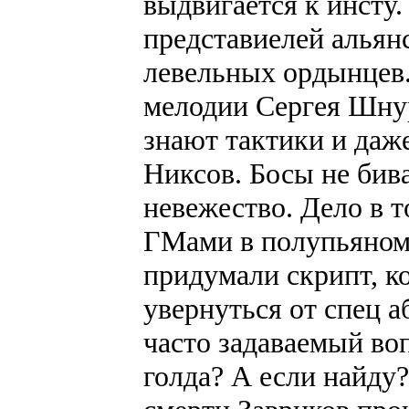
выдвигается к инсту.
представиелей альян
левельных ордынцев.
мелодии Сергея Шнур
знают тактики и даж
Никсов. Босы не бив
невежество. Дело в 
ГМами в полупьяном
придумали скрипт, к
увернуться от спец а
часто задаваемый во
голда? А если найду?