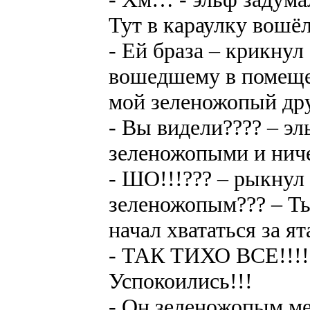
Тут в караулку вошё
- Ей браза – крикнул
вошедшему в помещен
мой зеленожопый дру
- Вы видели???? – эл
зеленожопыми и ниче
- ШО!!!??? – рыкнул 
зеленожопым??? – Ты
начал хвататься за я
- ТАК ТИХО ВСЕ!!!! 
Успокоились!!!
- Он зеленожопым ме