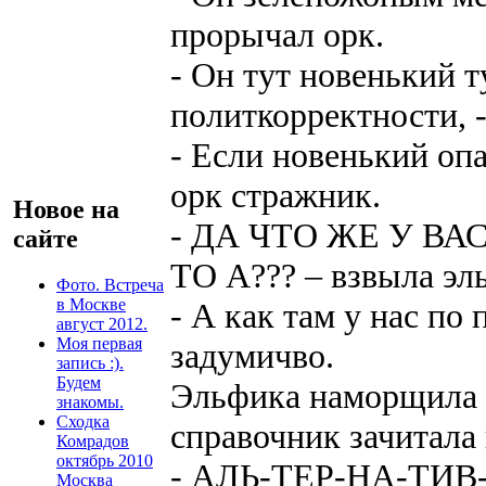
прорычал орк.
- Он тут новенький ту
политкорректности, 
- Если новенький опа
орк стражник.
Новое на
- ДА ЧТО ЖЕ У В
сайте
ТО А??? – взвыла эл
Фото. Встреча
в Москве
- А как там у нас по
август 2012.
Моя первая
задумичво.
запись :).
Будем
Эльфика наморщила л
знакомы.
Сходка
справочник зачитала 
Комрадов
октябрь 2010
- АЛЬ-ТЕР-НА-ТИВ
Москва