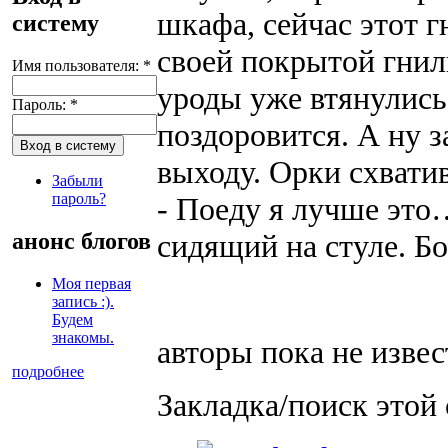
шкафа, сейчас этот 
систему
своей покрытой гнил
Имя пользователя:
*
уроды уже втянулись 
Пароль:
*
поздоровится. А ну з
выходу. Орки схвати
Забыли
пароль?
- Поеду я лучше эт
сидящий на стуле. Бо
анонс блогов
Моя первая
запись :).
Будем
знакомы.
авторы пока не изве
подробнее
Закладка/поиск этой 