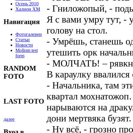
Осень 2010
- Гниложопый, - под
Халион ХМ
Я с вами умру тут, -
Навигация
голову на стол.
Фотогалереи
- Умрёшь, станешь о
Статьи
Новости
утешить орк начальн
Mollom test
form
- МОЛЧАТЬ! – рявкн
RANDOM
В караулку ввалился 
FOTO
- Начальника, там э
квартал мохнатожоп
LAST FOTO
нарываются на драку.
дони мертвяка бузят.
далее
- Ну всё, - грозно п
Вход в