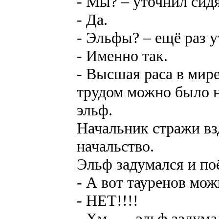
- Мы? – уточнил сид
- Да.
- Эльфы? – ещё раз у
- Именно так.
- Высшая раса в мир
трудом можно было н
эльф.
Начальник стражи вз
начальство.
Эльф задумался и поё
- А вот тауренов мо
- НЕТ!!!!
- Хм… - эльф задума