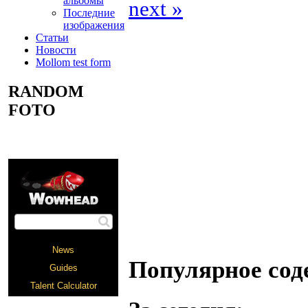
альбомы
next »
Последние
изображения
Статьи
Новости
Mollom test form
RANDOM
FOTO
Популярное со