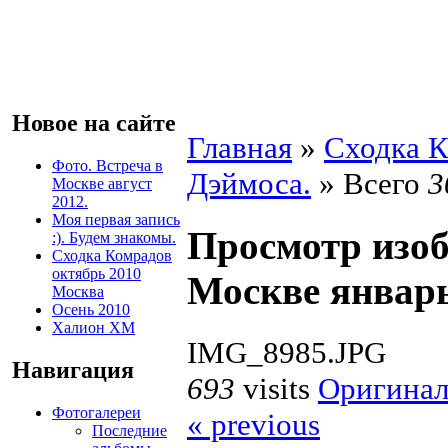
Новое на сайте
Главная
»
Сходка К
Фото. Встреча в
Дэймоса.
» Всего
3
Москве август
2012.
Моя первая запись
Просмотр изо
:). Будем знакомы.
Сходка Комрадов
октябрь 2010
Москве январь
Москва
Осень 2010
Халион ХМ
IMG_8985.JPG
Навигация
693
visits
Оригинал
Фотогалереи
« previous
Последние