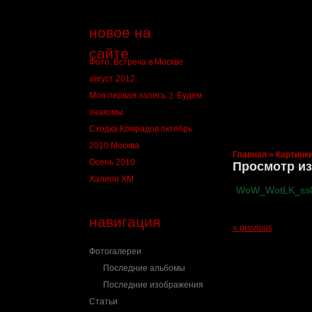
новое на
сайте
Фото. Встреча в Москве
август 2012.
Моя первая запись :). Будем
знакомы.
Сходка Комрадов октябрь
2010 Москва
Главная
»
Картинк
Осень 2010
Просмотр и
Халион ХМ
WoW_WotLK_ss0
навигация
« previous
Фотогалереи
Последние альбомы
Последние изображения
Статьи