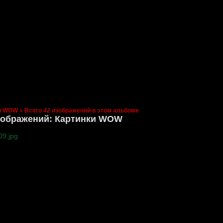
и WOW
» Всего
42
изображений в этом альбоме
зображений: Картинки WOW
9.jpg