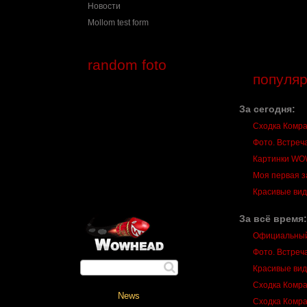
Новости
Mollom test form
random foto
популя
За сегодня:
Сходка Комра
Фото. Встреча
Картинки W
Моя первая за
Красивые вид
За всё время:
Официальный
Фото. Встреча
Красивые вид
Сходка Комра
Сходка Комра