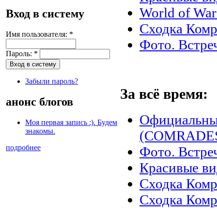
World of War
Вход в систему
Сходка Комр
Имя пользователя:
*
Фото. Встреч
Пароль:
*
Забыли пароль?
За всё время:
анонс блогов
Официальны
Моя первая запись :). Будем
знакомы.
(COMRADES)
подробнее
Фото. Встреч
Красивые в
Сходка Комр
Сходка Комр