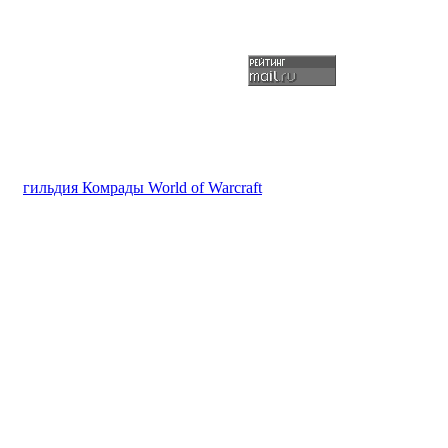
гильдия Комрады World of Warcraft