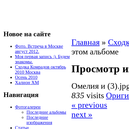
Новое на сайте
Главная
»
Сходк
Фото. Встреча в Москве
этом альбоме
август 2012.
Моя первая запись :). Будем
знакомы.
Просмотр и
Сходка Комрадов октябрь
2010 Москва
Осень 2010
Халион ХМ
Омелия и (3).jp
835
visits
Ориги
Навигация
« previous
Фотогалереи
Последние альбомы
next »
Последние
изображения
Статьи