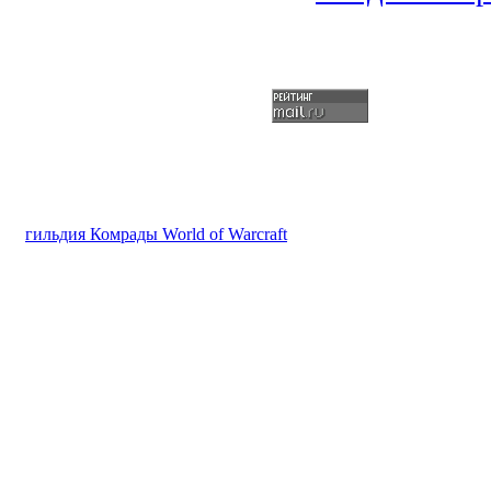
гильдия Комрады World of Warcraft