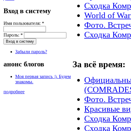
Сходка Комр
Вход в систему
World of War
Фото. Встреч
Имя пользователя:
*
Сходка Комр
Пароль:
*
Забыли пароль?
За всё время:
анонс блогов
Моя первая запись :). Будем
Официальны
знакомы.
(COMRADES)
подробнее
Фото. Встреч
Красивые в
Сходка Комр
Сходка Комр