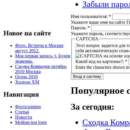
Забыли паро
Имя пользователя:
*
Укажите ваше имя на сайте Ги
Пароль:
*
Новое на сайте
Укажите пароль, соответств
CAPTCHA
Фото. Встреча в Москве
Этот вопрос задается для того, чтобы в
август 2012.
себя автоматическую спам-
Моя первая запись :). Будем
знакомы.
Какой код на картинке?:
*
Сходка Комрадов октябрь
Enter the characters shown in
2010 Москва
Осень 2010
Халион ХМ
Популярное 
Навигация
За сегодня:
Фотогалереи
Статьи
Новости
Сходка Комр
Mollom test form