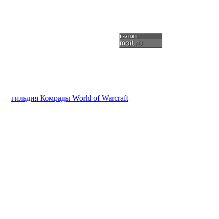
гильдия Комрады World of Warcraft