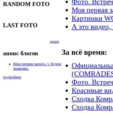
Фото. Встреч
RANDOM FOTO
Моя первая з
Картинки 
LAST FOTO
А это видео,
далее
За всё время:
анонс блогов
Официальны
Моя первая запись :). Будем
знакомы.
(COMRADES)
подробнее
Фото. Встреч
Красивые ви
Сходка Комр
Сходка Комр