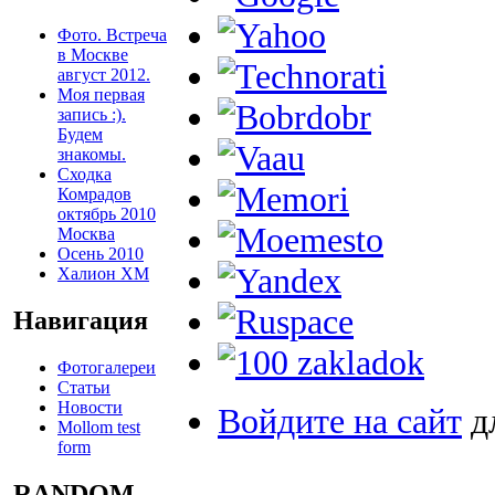
Фото. Встреча
в Москве
август 2012.
Моя первая
запись :).
Будем
знакомы.
Сходка
Комрадов
октябрь 2010
Москва
Осень 2010
Халион ХМ
Навигация
Фотогалереи
Статьи
Новости
Войдите на сайт
д
Mollom test
form
RANDOM