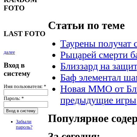
FOTO
Статьи по теме
LAST FOTO
Таурены получат 
Рыцарей смерти б
далее
Близзард на защи
Вход в
систему
Баф элементал ша
Новая ММО от Бли
Имя пользователя:
*
предыдущие игры
Пароль:
*
Популярное соде
Забыли
пароль?
За сегодня: