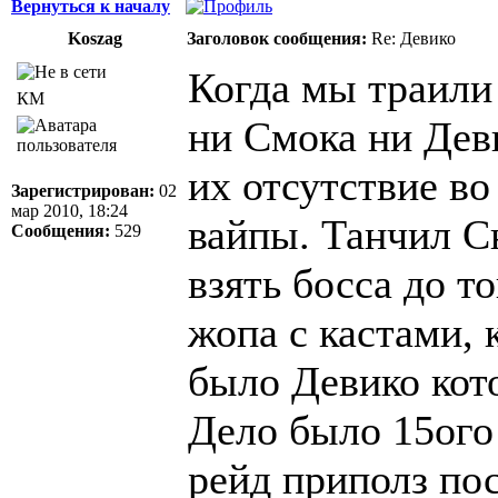
Вернуться к началу
Koszag
Заголовок сообщения:
Re: Девико
Когда мы траили
КМ
ни Смока ни Дев
их отсутствие во
Зарегистрирован:
02
мар 2010, 18:24
вайпы. Танчил С
Сообщения:
529
взять босса до то
жопа с кастами, 
было Девико кото
Дело было 15ого
рейд приполз по