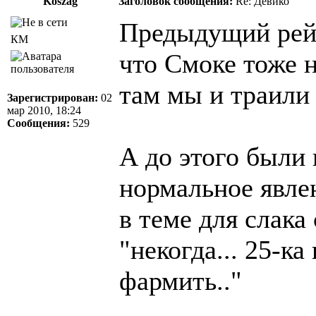
Koszag
Заголовок сообщения:
Re: Девико
Предыдущий рейд
КМ
что Смоке тоже 
там мы и траили
Зарегистрирован:
02
мар 2010, 18:24
Сообщения:
529
А до этого были 
нормальное явле
в теме для слака
"некогда... 25-ка 
фармить.."