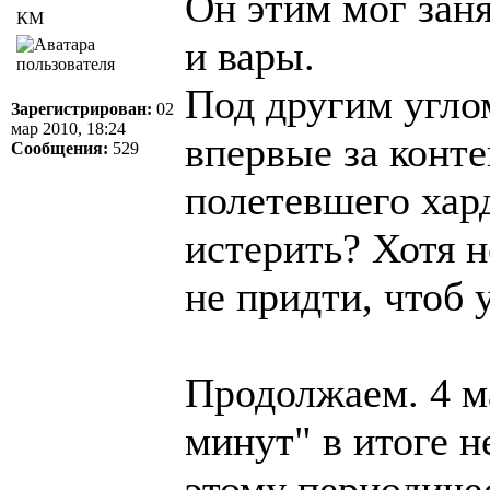
Он этим мог зан
КМ
и вары.
Под другим углом
Зарегистрирован:
02
мар 2010, 18:24
впервые за конт
Сообщения:
529
полетевшего хард
истерить? Хотя н
не придти, чтоб 
Продолжаем. 4 м
минут" в итоге 
этому периодиче