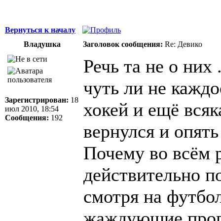
Вернуться к началу
Владушка
Заголовок сообщения:
Re: Девико
Речь та не о них 
чуть ли не каждое
Зарегистрирован:
18
хокей и ещё всяка
июл 2010, 18:54
Сообщения:
192
вернулся и опять 
Почему во всё
действительно п
смотря на футбол
жаждующие прогр