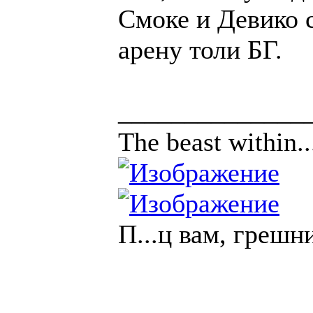
Смоке и Девико с
арену толи БГ.
______________
The beast within..
П...ц вам, грешн