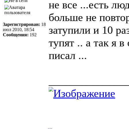
не все ...есть л
больше не повтор
Зарегистрирован:
18
затупили и 10 ра
июл 2010, 18:54
Сообщения:
192
тупят .. а так я 
писал ...
______________