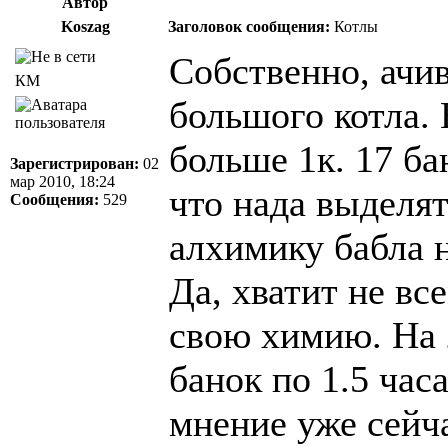
Автор
Koszag
Заголовок сообщения:
Котлы
Собственно, ачив
КМ
большого котла. 
больше 1к. 17 ба
Зарегистрирован:
02
мар 2010, 18:24
что нада выделя
Сообщения:
529
алхимику бабла н
Да, хватит не вс
свою химию. На 
банок по 1.5 часа
мнение уже сейча