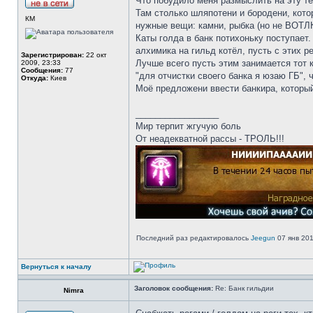
Что побудило меня размыслить на эту те
Там столько шляпотени и бородени, котор
КМ
нужные вещи: камни, рыбка (но не ВОТЛКо
Каты голда в банк потихоньку поступает.
алхимика на гильд котёл, пусть с этих 
Зарегистрирован:
22 окт
Лучше всего пусть этим занимается тот к
2009, 23:33
Сообщения:
77
"для отчистки своего банка я юзаю ГБ", 
Откуда:
Киев
Моё предложени ввести банкира, который
_________________
Мир терпит жгучую боль
От неадекватной рассы - ТРОЛЬ!!!
Последний раз редактировалось
Jeegun
07 янв 201
Вернуться к началу
Заголовок сообщения:
Re: Банк гильдии
Nimra