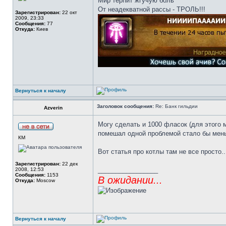
Мир терпит жгучую боль
От неадекватной рассы - ТРОЛЬ!!!
Зарегистрирован:
22 окт
2009, 23:33
Сообщения:
77
Откуда:
Киев
Вернуться к началу
Заголовок сообщения:
Re: Банк гильдии
Azverin
Могу сделать и 1000 фласок (для этого м
помешал одной проблемой стало бы мен
КМ
Вот статья про котлы там не все просто.
Зарегистрирован:
22 дек
_________________
2008, 12:53
Сообщения:
1153
В ожидании...
Откуда:
Moscow
Вернуться к началу