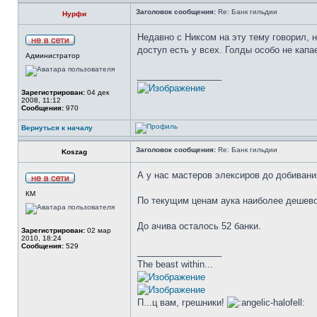
Заголовок сообщения:
Re: Банк гильдии
Нурфи
Недавно с Никсом на эту тему говорил, н
доступ есть у всех. Голды особо не капа
Администратор
_________________
Зарегистрирован:
04 дек
2008, 11:12
Сообщения:
970
Вернуться к началу
Заголовок сообщения:
Re: Банк гильдии
Koszag
А у нас мастеров элексиров до добивания
КМ
По текущим ценам аука наиболее дешевой
До ачива осталось 52 банки.
Зарегистрирован:
02 мар
2010, 18:24
Сообщения:
529
_________________
The beast within...
П...ц вам, грешники!