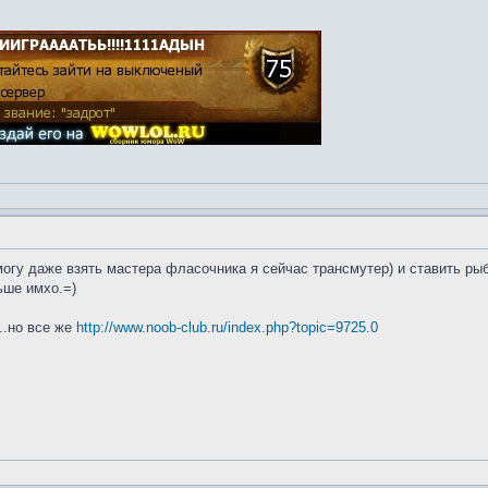
огу даже взять мастера фласочника я сейчас трансмутер) и ставить рыбк
ьше имхо.=)
...но все же
http://www.noob-club.ru/index.php?topic=9725.0