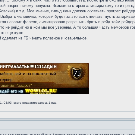
му?... Захожу я в банк, чисто из любопытства, посмотреть сколько нака
ой нахрен никому ненужна. Возможно старые эликсиры кому то и пригодя
вские) и т.д. Мое мнение, гильд банк должен облегчать прогрес рейдерс
 Выбрать человечка, который будет за это все отвечать, пусть затаривае
регов наварит фласок, лимитировано разрешить брать в рейд тайм рейде
то не рейдит но в ком мы все уверены. А то большая часть мемберов гово
что еще хуже.
 сделает из ГБ чёнить полезное и юзабельное.
1, 03:03, всего редактировалось 1 раз.