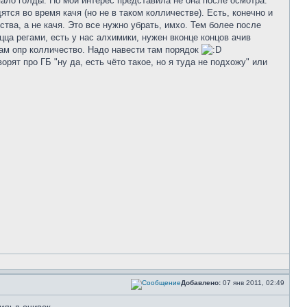
пало голды. Но мой интерес представила не она после осмотра.
тся во время качя (но не в таком колличестве). Есть, конечно и
тва, а не качя. Это все нужно убрать, имхо. Тем более после
цца регами, есть у нас алхимики, нужен вконце концов ачив
рам опр колличество. Надо навести там порядок
рят про ГБ "ну да, есть чёто такое, но я туда не подхожу" или
Добавлено:
07 янв 2011, 02:49