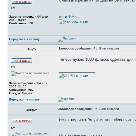
Снабжать регами / голдом на реги тех, к
КМ
_________________
логи 10ки
Зарегистрирован:
04 фев
2010, 03:45
Сообщения:
132
Вернуться к началу
Заголовок сообщения:
Re: Банк гильдии
Zot@r
Теперь нужно 1000 фласок сделать для п
КМ
_________________
Зарегистрирован:
04 ноя
2009, 21:55
Сообщения:
982
Откуда:
Москва
Вернуться к началу
Заголовок сообщения:
Re: Банк гильдии
Jeegun
Имхо, пир и котёл уж можно обеспечить 
КМ
_________________