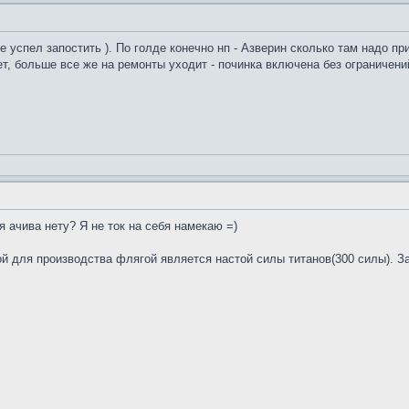
е успел запостить ). По голде конечно нп - Азверин сколько там надо п
ет, больше все же на ремонты уходит - починка включена без ограничени
 ачива нету? Я не ток на себя намекаю =)
 для производства флягой является настой силы титанов(300 силы). За