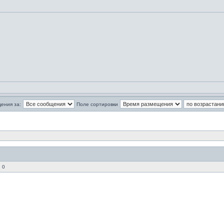
ения за:
Поле сортировки
 0