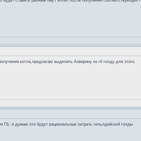
то будет ставить рыбный пир / котел после получения соответствующих г
олучения котла,предлагаю выделить Азверину из гб голду для этого.
из ГБ, и думаю это будут рациональные затрать гильлдейской голды