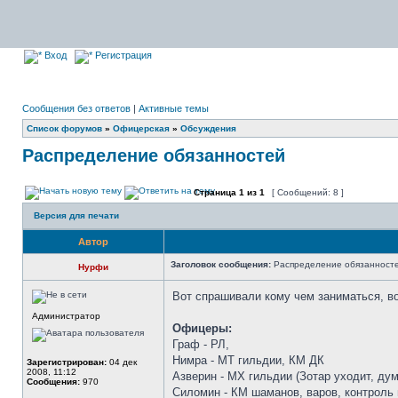
Вход
Регистрация
Сообщения без ответов
|
Активные темы
Список форумов
»
Офицерская
»
Обсуждения
Распределение обязанностей
Страница
1
из
1
[ Сообщений: 8 ]
Версия для печати
Автор
Заголовок сообщения:
Распределение обязанност
Нурфи
Вот спрашивали кому чем заниматься, во
Администратор
Офицеры:
Граф - РЛ,
Нимра - МТ гильдии, КМ ДК
Зарегистрирован:
04 дек
2008, 11:12
Азверин - МХ гильдии (Зотар уходит, ду
Сообщения:
970
Силомин - КМ шаманов, варов, контроль