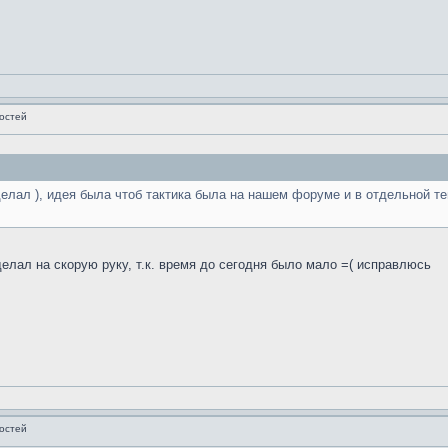
остей
елал ), идея была чтоб тактика была на нашем форуме и в отдельной те
 делал на скорую руку, т.к. время до сегодня было мало =( исправлюсь
остей