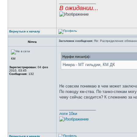
_________________
В ожидании...
Вернуться к началу
Заголовок сообщения:
Re: Распределение обязанн
Nimra
Нурфи писал(а):
КМ
Нимра - МТ гильдии, КМ ДК
Зарегистрирован:
04 фев
2010, 03:45
Сообщения:
132
Не совсем понимаю в чем может заключат
По поводу км-ства. По танко-спекам могу
чему сейчас сводится? К слежению за н
_________________
логи 10ки
Вернуться к началу