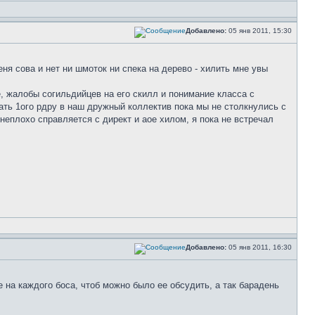
Добавлено:
05 янв 2011, 15:30
ня сова и нет ни шмоток ни спека на дерево - хилить мне увы
е, жалобы согильдийцев на его скилл и понимание класса с
рать 1ого рдру в наш дружный коллектив пока мы не столкнулись с
неплохо справляется с директ и аое хилом, я пока не встречал
Добавлено:
05 янв 2011, 16:30
 на каждого боса, чтоб можно было ее обсудить, а так барадень