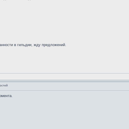
анности в гильдии, жду предложений.
остей
омента.