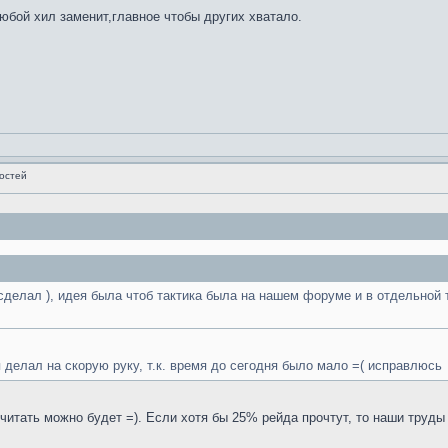
любой хил заменит,главное чтобы других хватало.
остей
сделал ), идея была чтоб тактика была на нашем форуме и в отдельной т
 я делал на скорую руку, т.к. время до сегодня было мало =( исправлюсь
итать можно будет =). Если хотя бы 25% рейда прочтут, то наши труды 