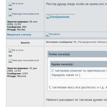
Рестор друид нигде особо не нужен,его 
КМ
_________________
Зарегистрирован:
04 ноя
2009, 21:55
Сообщения:
982
Откуда:
Москва
Вернуться к началу
Заголовок сообщения:
Re: Распределение обязанн
Azverin
Tordaz писал(а):
КМ
Нурфи писал(а):
Зарегистрирован:
22 дек
С тактиками конечно ты оригинально 
2008, 12:53
Сообщения:
1153
барадень какая то ).
Откуда:
Moscow
С тактиками могу все расписать и т.д.
Немного расширил по тактикам думаю поч