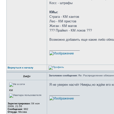
Косс - штрафы
КМы:
Страга - КМ хантов
Лео - КМ пристов
Жиган - КМ магов
??? Праймл - КМ локов ???
Возможно добавить еще какие либо обяз
_________________
Вернуться к началу
Заголовок сообщения:
Re: Распределение обязанн
Zot@r
Я не уверен насчёт Нимры,но ждём его к
КМ
_________________
Зарегистрирован:
04 ноя
2009, 21:55
Сообщения:
982
Откуда:
Москва