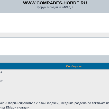
WWW.COMRADES-HORDE.RU
форум гильдии КОМРАДЫ
Сообщение
ей
т:
маю Азверин справиться с этой задачей), ведение раздела по тактикам 
 над КМами гильдии