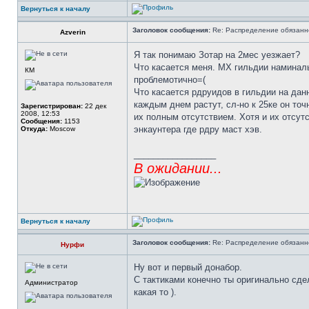
Вернуться к началу
Заголовок сообщения:
Re: Распределение обязанн
Azverin
Я так понимаю Зотар на 2мес уезжает?
Что касается меня. МХ гильдии наминальн
КМ
проблемотично=(
Что касается рдруидов в гильдии на дан
каждым днем растут, сл-но к 25ке он то
Зарегистрирован:
22 дек
2008, 12:53
их полным отсутствием. Хотя и их отсутс
Сообщения:
1153
энкаунтера где рдру маст хэв.
Откуда:
Moscow
_________________
В ожидании...
Вернуться к началу
Заголовок сообщения:
Re: Распределение обязанн
Нурфи
Ну вот и первый донабор.
С тактиками конечно ты оригинально сде
Администратор
какая то ).