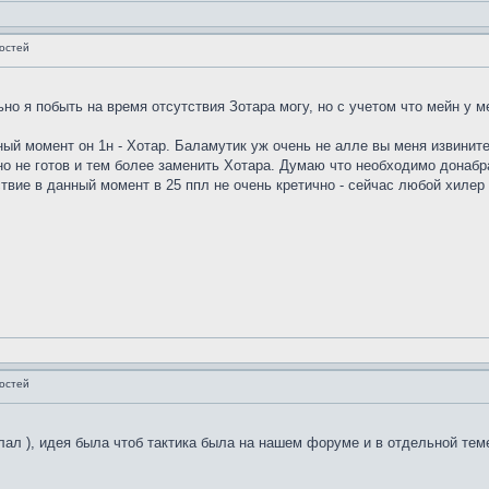
остей
о я побыть на время отсутствия Зотара могу, но с учетом что мейн у ме
ный момент он 1н - Хотар. Баламутик уж очень не алле вы меня извинит
чно не готов и тем более заменить Хотара. Думаю что необходимо донаб
твие в данный момент в 25 ппл не очень кретично - сейчас любой хилер 
остей
лал ), идея была чтоб тактика была на нашем форуме и в отдельной теме