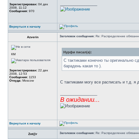
_________________
Зарегистрирован:
04 дек
2008, 11:12
Сообщения:
970
Вернуться к началу
Заголовок сообщения:
Re: Распределение обязанн
Azverin
Нурфи писал(а):
КМ
С тактиками конечно ты оригинально сд
барадень какая то ).
Зарегистрирован:
22 дек
2008, 12:53
Сообщения:
1153
Откуда:
Moscow
С тактиками могу все расписать и т.д. я
_________________
В ожидании...
Вернуться к началу
Заголовок сообщения:
Re: Распределение обязанн
Zot@r