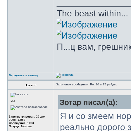
______________
The beast within...
П...ц вам, грешни
Вернуться к началу
Заголовок сообщения:
Re: 10 и 25 рейды.
Azverin
Зотар писал(а):
КМ
Я и со змеем но
Зарегистрирован:
22 дек
2008, 12:53
Сообщения:
1153
реально дорого з
Откуда:
Moscow