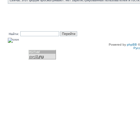
Сейчас этот форум просматривают: нет зарегистрированных пользователей и гости:
Найти:
Powered by
phpBB
©
Рус