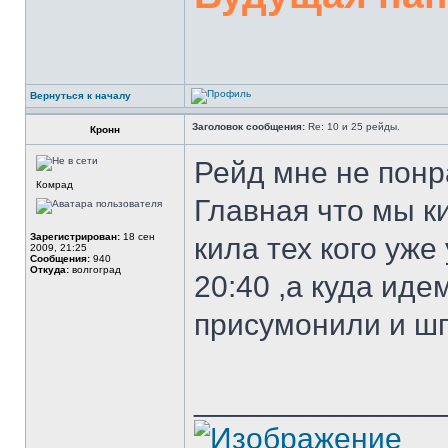
Вернуться к началу
Заголовок сообщения:
Re: 10 и 25 рейды.
Кронн
Рейд мне не понр
Комрад
Главная что мы к
Зарегистрирован:
18 сен
кила тех кого уже
2009, 21:25
Сообщения:
940
Откуда:
волгоград
20:40 ,а куда иде
присумонили и шп
______________