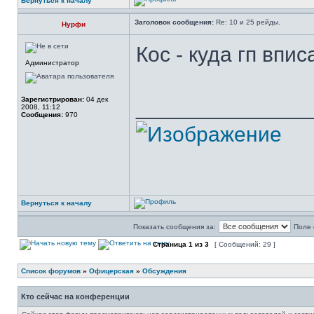
Вернуться к началу
Заголовок сообщения:
Re: 10 и 25 рейды.
Нурфи
Кос - куда гп впис
Администратор
Зарегистрирован:
04 дек
______________
2008, 11:12
Сообщения:
970
Вернуться к началу
Показать сообщения за:
Поле 
Страница
1
из
3
[ Сообщений: 29 ]
Список форумов
»
Офицерская
»
Обсуждения
Кто сейчас на конференции