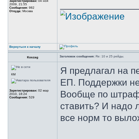
Зарегистрирован:
04 ноя
______________
2009, 21:55
Сообщения:
982
Откуда:
Москва
Вернуться к началу
Заголовок сообщения:
Re: 10 и 25 рейды.
Koszag
Я предлагал на пе
КМ
ЕП. Поддержки н
Зарегистрирован:
02 мар
Вообще по штраф
2010, 18:24
Сообщения:
529
ставить? И надо 
все норм то выло