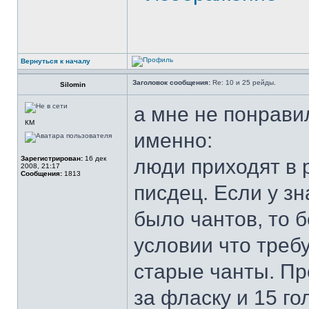
Вернуться к началу
Заголовок сообщения:
Re: 10 и 25 рейды.
Silomin
а мне не понрави
КМ
именно:
Зарегистрирован:
16 дек
люди приходят в р
2008, 21:17
Сообщения:
1813
писдец. Если у з
было чантов, то б
условии что треб
старые чанты. Пр
за фласку и 15 го