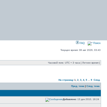
FAQ
Поиск
Текущее время: 08 авг 2026, 03:43
Часовой пояс: UTC + 3 часа [ Летнее время ]
На страницу
1
,
2
,
3
,
4
,
5
...
9
След.
Пред. тема
|
След. тема
Добавлено:
13 дек 2010, 18:24