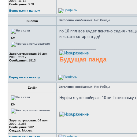
2008, 11:12
Сообщения:
970
Вернуться к началу
Заголовок сообщения:
Re: Рейды
Silomin
по 10 ппл все будет понятно седня - та
и кстати хотар я в дд!
КМ
_________________
Зарегистрирован:
16 дек
2008, 21:17
Будущая панда
Сообщения:
1813
Вернуться к началу
Заголовок сообщения:
Re: Рейды
Zot@r
Нурфи я уже собираю 10-ки.Потихоньку п
КМ
_________________
Зарегистрирован:
04 ноя
2009, 21:55
Сообщения:
982
Откуда:
Москва
Вернуться к началу