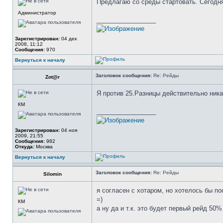
Предлагаю со среды стартовать. Сегодня
Администратор
_________________
Зарегистрирован:
04 дек
2008, 11:12
Сообщения:
970
Вернуться к началу
Заголовок сообщения:
Re: Рейды
Zot@r
Я против 25.Разницы действительно ника
КМ
_________________
Зарегистрирован:
04 ноя
2009, 21:55
Сообщения:
982
Откуда:
Москва
Вернуться к началу
Заголовок сообщения:
Re: Рейды
Silomin
я согласен с хотаром, но хотелось бы по
=)
КМ
а ну да и т.к. это будет первый рейд 50%