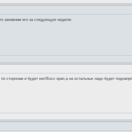
 то запавним его за следующую неделю
 по сторонам и будет кил!Босс крап,а на остальных надо будет поднапря