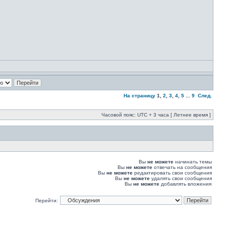
На страницу
1
,
2
,
3
,
4
,
5
...
9
След.
Часовой пояс: UTC + 3 часа [ Летнее время ]
Вы
не можете
начинать темы
Вы
не можете
отвечать на сообщения
Вы
не можете
редактировать свои сообщения
Вы
не можете
удалять свои сообщения
Вы
не можете
добавлять вложения
Перейти: