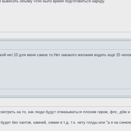
 вывесить объяву чтоб было время подготовиться народу.
кой нет.10 для меня самое то.Нет никакого желания водить ещё 15 челов
смотреть на то, как люди будут отмазываться плохим гиром, фпс, дбм и 
 будет без чантов, камней, химии и т.д. т.к. нету голды или "а я на син