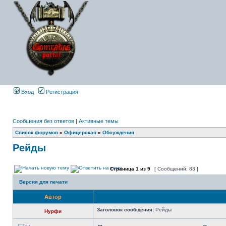
Вход
Регистрация
Сообщения без ответов
|
Активные темы
Список форумов
»
Офицерская
»
Обсуждения
Рейды
Страница
1
из
9
[ Сообщений: 83 ]
Версия для печати
Автор
Заголовок сообщения:
Рейды
Нурфи