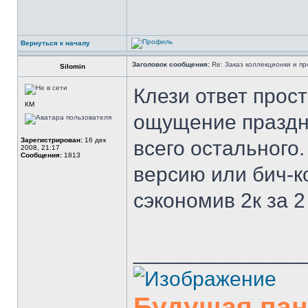
Вернуться к началу
Заголовок сообщения:
Re: Заказ коллекционки и пр
Silomin
Клези ответ прост
КМ
ощущение праздни
Зарегистрирован:
16 дек
всего остального
2008, 21:17
Сообщения:
1813
версию или бич-к
сэкономив 2к за 2 
______________
Будущая па