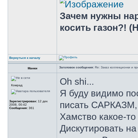
Зачем нужны нар
косить газон?! (H
Вернуться к началу
Заголовок сообщения:
Re: Заказ коллекционки и пр
Манки
Oh shi...
Комрад
Я буду видимо пос
Зарегистрирован:
12 дек
писать САРКАЗМ, 
2008, 00:42
Сообщения:
361
Хамство какое-то
Дискутировать на