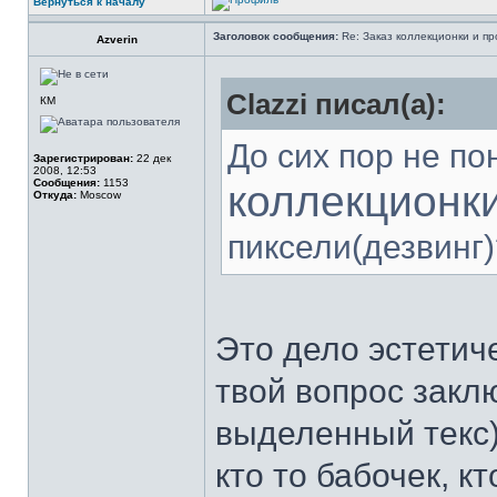
Вернуться к началу
Заголовок сообщения:
Re: Заказ коллекционки и пр
Azverin
Clazzi писал(а):
КМ
До сих пор не п
Зарегистрирован:
22 дек
2008, 12:53
Сообщения:
1153
коллекционк
Откуда:
Moscow
пиксели(дезвинг)
Это дело эстетиче
твой вопрос закл
выделенный текс)
кто то бабочек, 