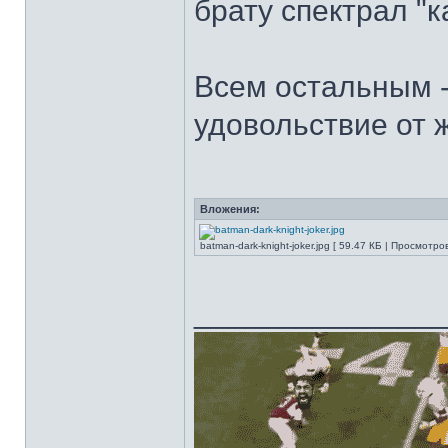
брату спектрал "к
Всем остальным -
удовольствие от 
Вложения:
batman-dark-knight-joker.jpg [ 59.47 КБ | Просмотров
______________