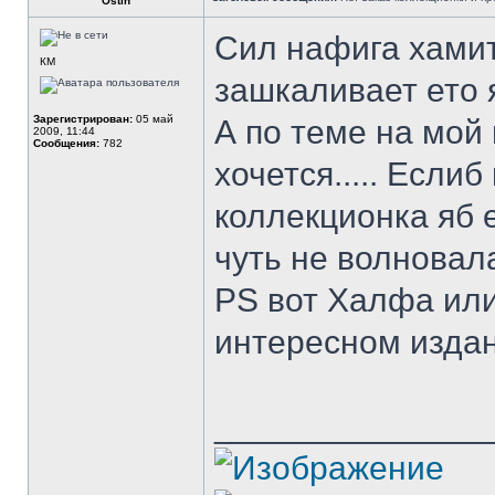
Оstin
Сил нафига хамит
КМ
зашкаливает ето я
Зарегистрирован:
05 май
А по теме на мой
2009, 11:44
Сообщения:
782
хочется..... Если
коллекционка яб 
чуть не волновала..
PS вот Халфа или
интересном издан
______________