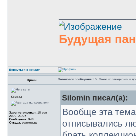
______________
Будущая па
Вернуться к началу
Заголовок сообщения:
Re: Заказ коллекционки и пр
Кронн
Silomin писал(а):
Комрад
Вообще эта тема
Зарегистрирован:
18 сен
2009, 21:25
Сообщения:
940
отписывались лю
Откуда:
волгоград
брать коллекцион