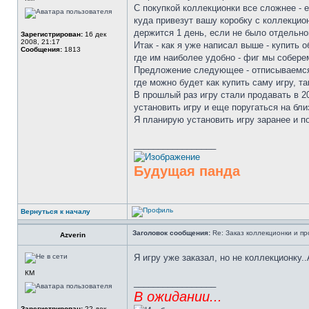
С покупкой коллекционки все сложнее - 
куда привезут вашу коробку с коллекцион
держится 1 день, если не было отдельно
Зарегистрирован:
16 дек
2008, 21:17
Итак - как я уже написал выше - купить 
Сообщения:
1813
где им наиболее удобно - фиг мы собере
Предложение следующее - отписываемся 
где можно будет как купить саму игру, та
В прошлый раз игру стали продавать в 20.
установить игру и еще поругаться на бли
Я планирую установить игру заранее и п
_________________
Будущая панда
Вернуться к началу
Заголовок сообщения:
Re: Заказ коллекционки и пр
Azverin
Я игру уже заказал, но не коллекционку..
КМ
_________________
В ожидании...
Зарегистрирован:
22 дек