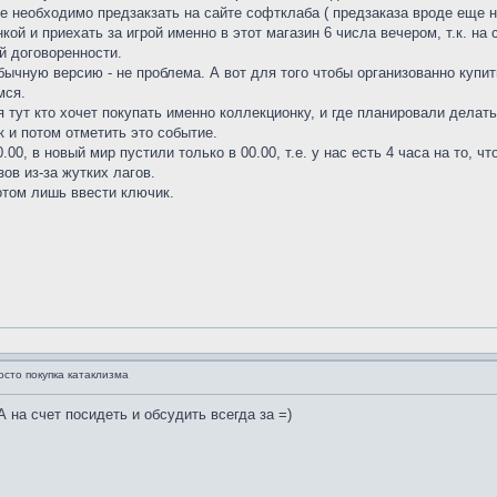
ее необходимо предзакзать на сайте софтклаба ( предзаказа вроде еще н
кой и приехать за игрой именно в этот магазин 6 числа вечером, т.к. на 
й договоренности.
обычную версию - не проблема. А вот для того чтобы организованно купит
мся.
тут кто хочет покупать именно коллекционку, и где планировали дела
к и потом отметить это событие.
00, в новый мир пустили только в 00.00, т.е. у нас есть 4 часа на то, ч
зов из-за жутких лагов.
отом лишь ввести ключик.
осто покупка катаклизма
А на счет посидеть и обсудить всегда за =)