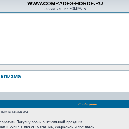
WWW.COMRADES-HORDE.RU
форум гильдии КОМРАДЫ
аклизма
Сообщение
 покупка катаклизма
евратить Покупку вовки в небольшой праздник.
шел и купил в любом магазине, собрались и посидели.