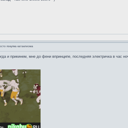
осто покупка катаклизма
гда и прикинем, мне до фени впринципе, последняя электричка в час ноч