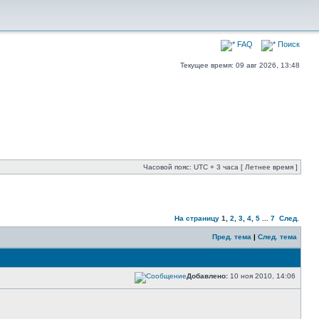
FAQ
Поиск
Текущее время: 09 авг 2026, 13:48
Часовой пояс: UTC + 3 часа [ Летнее время ]
На страницу
1
,
2
,
3
,
4
,
5
...
7
След.
Пред. тема
|
След. тема
Добавлено:
10 ноя 2010, 14:06