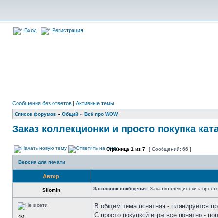
Вход
Регистрация
Сообщения без ответов
|
Активные темы
Список форумов
»
Общий
»
Всё про WOW
Заказ коллекционки и просто покупка кат
Страница
1
из
7
[ Сообщений: 66 ]
Версия для печати
Автор
Заголовок сообщения:
Заказ коллекционки и просто
Silomin
В общем тема понятная - планируется пр
С просто покупкой игры все понятно - по
КМ