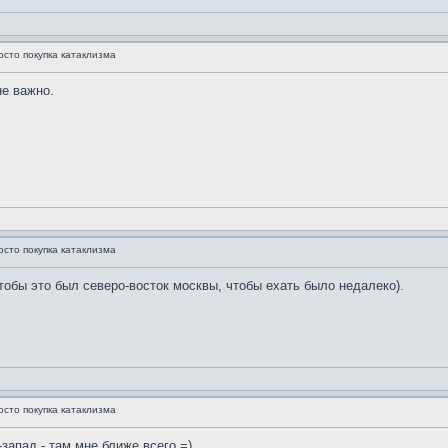
осто покупка катаклизма
не важно.
осто покупка катаклизма
чтобы это был северо-восток москвы, чтобы ехать было недалеко).
осто покупка катаклизма
-запад - там мне ближе всего =)