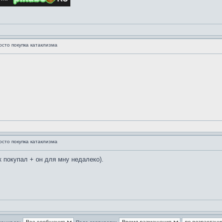
осто покупка катаклизма
осто покупка катаклизма
к покупал + он для мну недалеко).