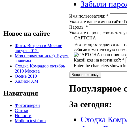
Забыли паро
Имя пользователя:
*
Укажите ваше имя на сайте Ги
Пароль:
*
Новое на сайте
Укажите пароль, соответств
CAPTCHA
Этот вопрос задается для того, чтобы в
Фото. Встреча в Москве
себя автоматическую спам-
август 2012.
Моя первая запись :). Будем
Какой код на картинке?:
*
знакомы.
Enter the characters shown in
Сходка Комрадов октябрь
2010 Москва
Осень 2010
Халион ХМ
Популярное 
Навигация
За сегодня:
Фотогалереи
Статьи
Новости
Сходка Комр
Mollom test form