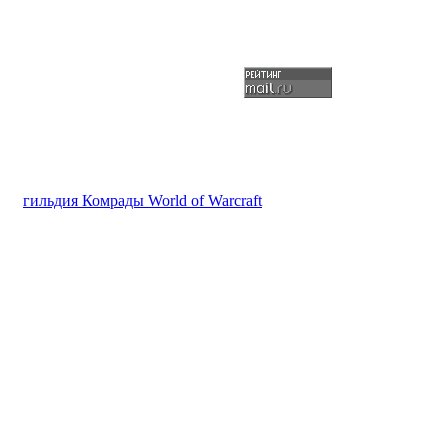
гильдия Комрады World of Warcraft