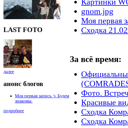
Картинки 
gnom.jpg
Моя первая з
Сходка 21.02
LAST FOTO
За всё время:
далее
Официальны
(COMRADES)
анонс блогов
Фото. Встреч
Моя первая запись :). Будем
Красивые ви
знакомы.
Сходка Комр
подробнее
Сходка Комр