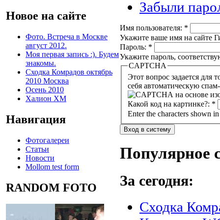
Забыли паро
Новое на сайте
Имя пользователя:
*
Фото. Встреча в Москве
Укажите ваше имя на сайте Ги
август 2012.
Пароль:
*
Моя первая запись :). Будем
Укажите пароль, соответств
знакомы.
CAPTCHA
Сходка Комрадов октябрь
Этот вопрос задается для того, чтобы в
2010 Москва
себя автоматическую спам-
Осень 2010
Халион ХМ
Какой код на картинке?:
*
Enter the characters shown in
Навигация
Фотогалереи
Популярное 
Статьи
Новости
Mollom test form
За сегодня:
RANDOM FOTO
Сходка Комр