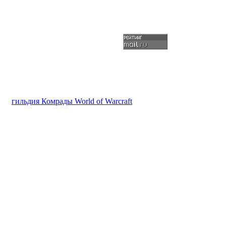
гильдия Комрады World of Warcraft