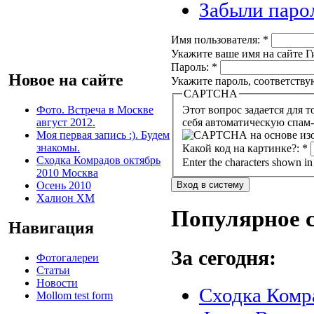
Забыли паро
Имя пользователя:
*
Укажите ваше имя на сайте Ги
Пароль:
*
Новое на сайте
Укажите пароль, соответств
CAPTCHA
Фото. Встреча в Москве
Этот вопрос задается для того, чтобы в
август 2012.
себя автоматическую спам-
Моя первая запись :). Будем
знакомы.
Какой код на картинке?:
*
Сходка Комрадов октябрь
Enter the characters shown in
2010 Москва
Осень 2010
Халион ХМ
Популярное 
Навигация
За сегодня:
Фотогалереи
Статьи
Новости
Сходка Комр
Mollom test form