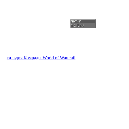
гильдия Комрады World of Warcraft