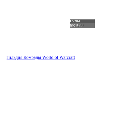
гильдия Комрады World of Warcraft