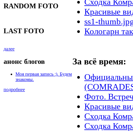
Сходка Комр
RANDOM FOTO
Красивые ви
ss1-thumb.jp
Кологарн та
LAST FOTO
далее
За всё время:
анонс блогов
Моя первая запись :). Будем
Официальны
знакомы.
(COMRADES)
подробнее
Фото. Встреч
Красивые ви
Сходка Комр
Сходка Комр