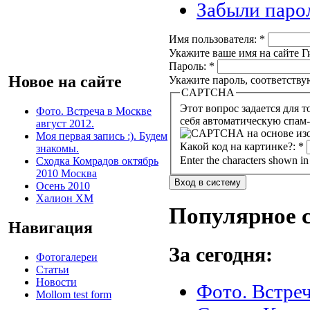
Забыли паро
Имя пользователя:
*
Укажите ваше имя на сайте Ги
Пароль:
*
Новое на сайте
Укажите пароль, соответств
CAPTCHA
Этот вопрос задается для того, чтобы в
Фото. Встреча в Москве
себя автоматическую спам-
август 2012.
Моя первая запись :). Будем
Какой код на картинке?:
*
знакомы.
Enter the characters shown in
Сходка Комрадов октябрь
2010 Москва
Осень 2010
Халион ХМ
Популярное 
Навигация
За сегодня:
Фотогалереи
Статьи
Новости
Фото. Встреч
Mollom test form