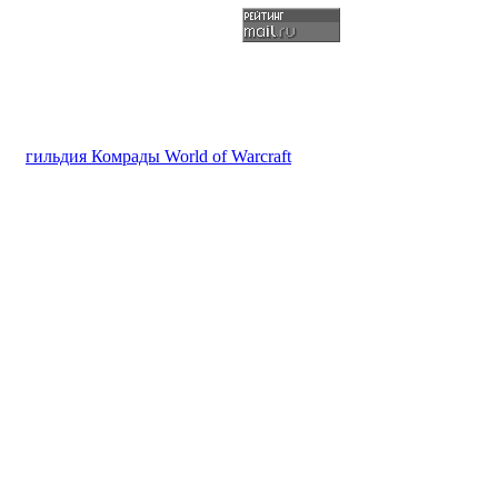
гильдия Комрады World of Warcraft