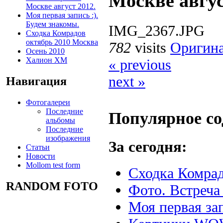
Москве авгус
Москве август 2012.
Моя первая запись :).
Будем знакомы.
IMG_2367.JPG
Сходка Комрадов
октябрь 2010 Москва
782
visits
Оригина
Осень 2010
Халион ХМ
« previous
next »
Навигация
Фотогалереи
Последние
Популярное с
альбомы
Последние
изображения
За сегодня:
Статьи
Новости
Mollom test form
Сходка Комрад
RANDOM FOTO
Фото. Встреча 
Моя первая зап