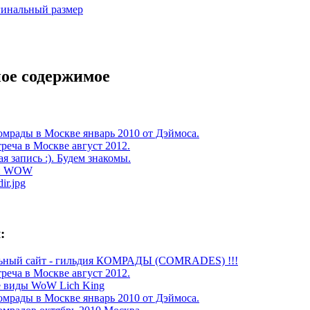
инальный размер
ое содержимое
омрады в Москве январь 2010 от Дэймоса.
реча в Москве август 2012.
я запись :). Будем знакомы.
и WOW
ir.jpg
:
ьный сайт - гильдия КОМРАДЫ (COMRADES) !!!
реча в Москве август 2012.
 виды WoW Lich King
омрады в Москве январь 2010 от Дэймоса.