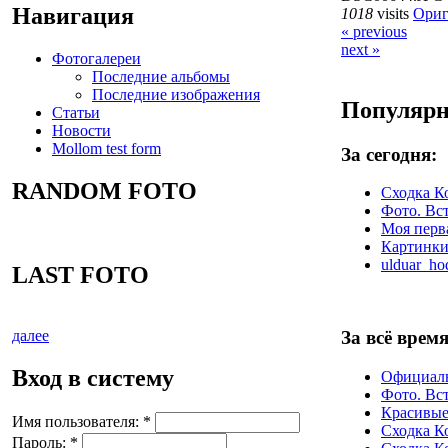
Навигация
1018
visits
Ориг
« previous
next »
Фотогалереи
Последние альбомы
Последние изображения
Популярн
Статьи
Новости
Mollom test form
За сегодня:
RANDOM FOTO
Сходка К
Фото. Вст
Моя перва
Картинк
ulduar_hod
LAST FOTO
За всё время
далее
Вход в систему
Официал
Фото. Вст
Красивые
Имя пользователя:
*
Сходка К
Пароль:
*