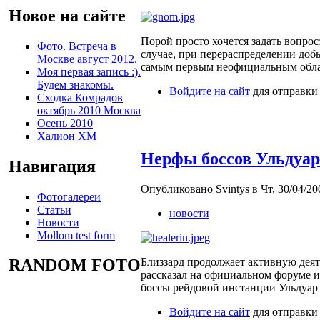
Новое на сайте
Порой просто хочется задать вопрос
Фото. Встреча в
случае, при перераспределении доб
Москве август 2012.
самым первым неофициальным обла
Моя первая запись :).
Будем знакомы.
Войдите на сайт
для отправки
Сходка Комрадов
октябрь 2010 Москва
Осень 2010
Халион ХМ
Нерфы боссов Ульдуара
Навигация
Опубликовано Svintys в Чт, 30/04/200
Фотогалереи
Статьи
новости
Новости
Mollom test form
Близзард продолжает активную деят
RANDOM FOTO
рассказал на официальном форуме и
боссы рейдовой инстанции Ульдуар
Войдите на сайт
для отправки