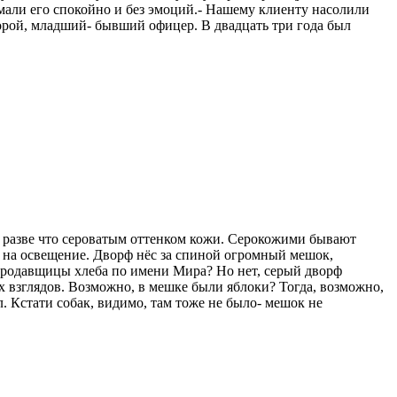
али его спокойно и без эмоций.- Нашему клиенту насолили
орой, младший- бывший офицер. В двадцать три года был
 разве что сероватым оттенком кожи. Серокожими бывают
т на освещение. Дворф нёс за спиной огромный мешок,
продавщицы хлеба по имени Мира? Но нет, серый дворф
 взглядов. Возможно, в мешке были яблоки? Тогда, возможно,
. Кстати собак, видимо, там тоже не было- мешок не