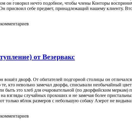
ом он говорил нечто подобное, чтобы члены Конторы восприним
 Он присвоил себе предмет, принадлежащий нашему клиенту. Вт
 комментариев
тупление) от Везервакс
н вошёл дворф. От обитателей подгорной столицы он отличался
о те, кто невольно замечал дворфа, списывали необычайный цве
и быть это хлеб для очаровательной (по дворфийским меркам) 
на взгляды случайных прохоших и не замечая более пристальных
от только яблок размеров с небольшую собаку Азерот не видывал
 комментариев