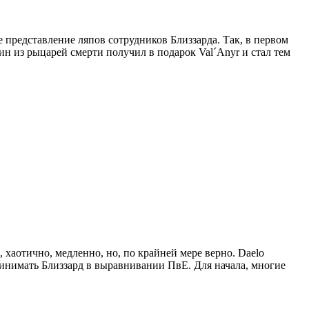
е представление ляпов сотрудников Близзарда. Так, в первом
н из рыцарей смерти получил в подарок Val´Anyr и стал тем
хаотично, медленно, но, по крайней мере верно. Daelo
ринимать Близзард в выравнивании ПвЕ. Для начала, многие