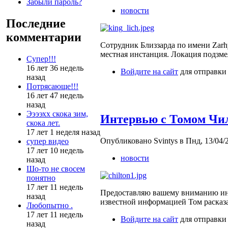
Забыли пароль?
новости
Последние
комментарии
Сотрудник Близзарда по имени Zarh
местная инстанция. Локация подзмел
Супер!!!
16 лет 36 недель
Войдите на сайт
для отправки
назад
Потрясающе!!!
16 лет 47 недель
назад
Ээээхх скока зим,
Интервью с Томом Чи
скока лет.
17 лет 1 неделя назад
Опубликовано Svintys в Пнд, 13/04/2
супер видео
17 лет 10 недель
новости
назад
Шо-то не свосем
понятно
17 лет 11 недель
Предоставляю вашему вниманию инте
назад
известной информацией Том расказ
Любопытно .
17 лет 11 недель
Войдите на сайт
для отправки
назад