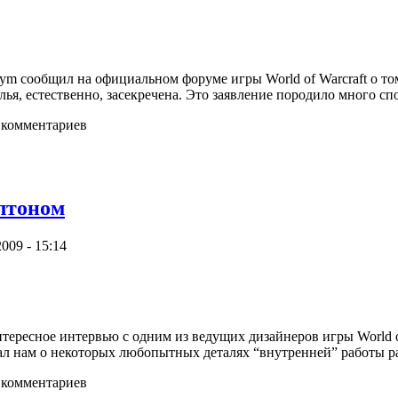
ym сообщил на официальном форуме игры World of Warcraft о том
ья, естественно, засекречена. Это заявление породило много сп
 комментариев
лтоном
009 - 15:14
ресное интервью с одним из ведущих дизайнеров игры World of 
ал нам о некоторых любопытных деталях “внутренней” работы р
 комментариев