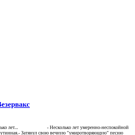
Везервакс
 несколько лет... - Несколько лет умеренно-неспокойной
, рутинная.- Затянул свою вечную "умиротворяющую" песню