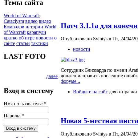
Темы сайта
World of Warcraft:
Cataclysm
видео
видео
Патч 3.1.1а для конеч
Комрадов
истории World
of Warcraft
карапули
кратко об игре
новости
о
Опубликовано Svintys в Пт, 24/04/20
сайте
статьи
тактики
новости
LAST FOTO
Сотрудник Близзарда по имени Arati
должен исправить последние ошибки
далее
форуме...
Вход в систему
Войдите на сайт
для отправки
Имя пользователя:
*
Пароль:
*
Новая 5-местная инста
Опубликовано Svintys в Пт, 24/04/20