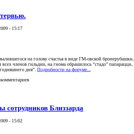
нтервью.
009 - 15:17
валившегося на голову счастья в виде ГМ-овской бронерубашки, п
 и всех членов гильдии, на гнома обрашилось “стадо” папарацци
егодняшнего дня”.
Подробности на форуме...
 комментариев
ы сотрудников Близзарда
009 - 15:02