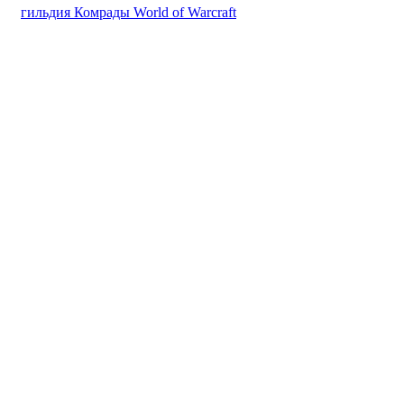
гильдия Комрады World of Warcraft