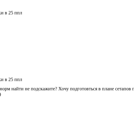
ки в 25 ппл
ки в 25 ппл
орм найти не подскажите? Хочу подготовться в плане сетапов по
)