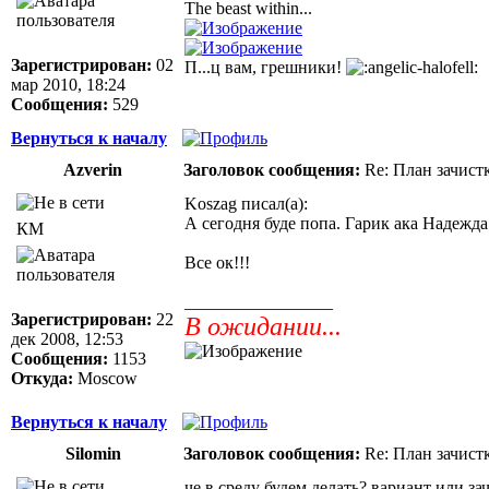
The beast within...
Зарегистрирован:
02
П...ц вам, грешники!
мар 2010, 18:24
Сообщения:
529
Вернуться к началу
Azverin
Заголовок сообщения:
Re: План зачист
Koszag писал(а):
А сегодня буде попа. Гарик ака Надежда 
КМ
Все ок!!!
_________________
Зарегистрирован:
22
В ожидании...
дек 2008, 12:53
Сообщения:
1153
Откуда:
Moscow
Вернуться к началу
Silomin
Заголовок сообщения:
Re: План зачист
че в среду будем делать? вариант или за