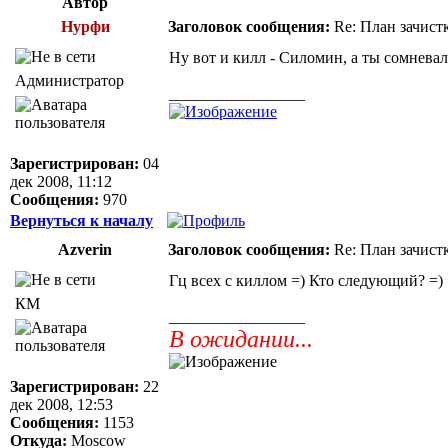
Автор
Нурфи
Заголовок сообщения:
Re: План зачист
Ну вот и килл - Силомин, а ты сомневалс
Администратор
_________________
Зарегистрирован:
04
дек 2008, 11:12
Сообщения:
970
Вернуться к началу
Azverin
Заголовок сообщения:
Re: План зачист
Гц всех с киллом =) Кто следующий? =)
КМ
_________________
В ожидании...
Зарегистрирован:
22
дек 2008, 12:53
Сообщения:
1153
Откуда:
Moscow