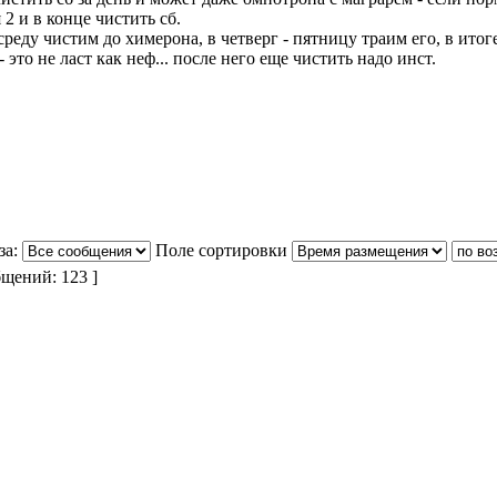
 2 и в конце чистить сб.
реду чистим до химерона, в четверг - пятницу траим его, в итог
 это не ласт как неф... после него еще чистить надо инст.
за:
Поле сортировки
щений: 123 ]