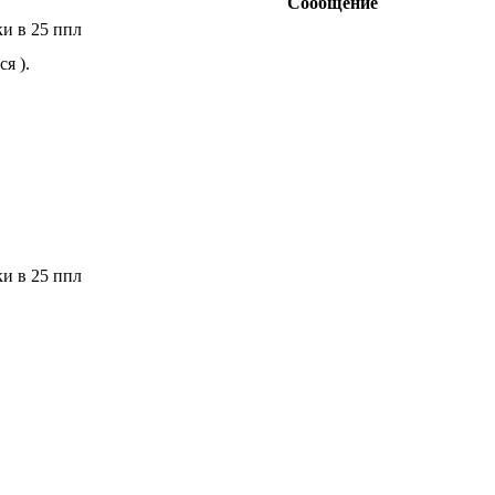
Сообщение
ки в 25 ппл
я ).
ки в 25 ппл