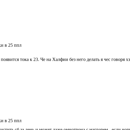
ки в 25 ппл
появится тока к 23. Че на Халфии без него делать я чес говоря х
ки в 25 ппл
чистить сб за день и может даже омнотрона с маграрем - если нор