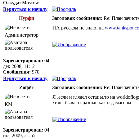
Откуда:
Moscow
Вернуться к началу
Нурфи
Заголовок сообщения:
Re: План зачист
НА русском не знаю, на
www.tankspot.c
Администратор
_________________
Зарегистрирован:
04
дек 2008, 11:12
Сообщения:
970
Вернуться к началу
Zot@r
Заголовок сообщения:
Re: План зачист
Я ,если и глядел сетапы,то на worldofl
хилы бывают разные,как и дамагеры.
КМ
_________________
Зарегистрирован:
04
ноя 2009, 21:55