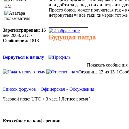
или дойти за день до них и потраить дня
КМ
Просто боюсь может получитсья так - в с
нетронутым =( все таки химерон тот же -
_________________
Зарегистрирован:
16
дек 2008, 21:17
Будущая панда
Сообщения:
1813
Вернуться к началу
Показать сообщения 
Страница
12
из
13
[ Сооб
Список форумов
»
Офицерская
»
Обсуждения
Часовой пояс: UTC + 3 часа [ Летнее время ]
Кто сейчас на конференции