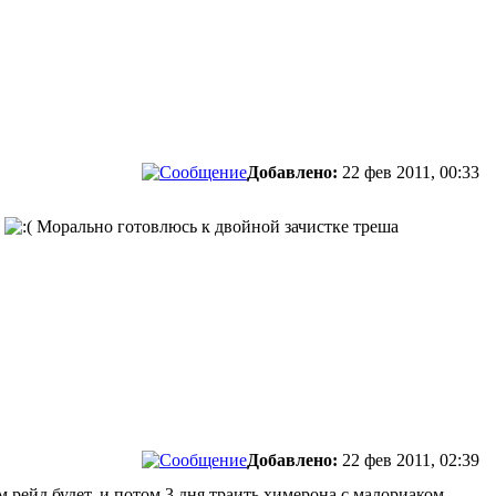
Добавлено:
22 фев 2011, 00:33
з
Морально готовлюсь к двойной зачистке треша
Добавлено:
22 фев 2011, 02:39
м рейд будет. и потом 3 дня траить химерона с малориаком,