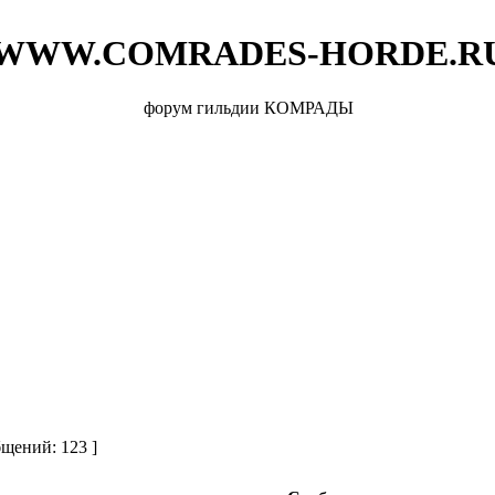
WWW.COMRADES-HORDE.R
форум гильдии КОМРАДЫ
щений: 123 ]