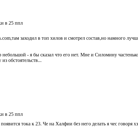
ки в 25 ппл
ogs.com,там заходил в топ хилов и смотрел состав,но намного луч
р небольшой - я бы сказал что его нет. Мне и Силомину частеньк
 из обстоятельств...
ки в 25 ппл
появится тока к 23. Че на Халфии без него делать я чес говоря х