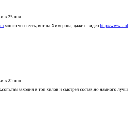
ки в 25 ппл
om
много чего есть, вот на Химерона, даже с видео
http://www.tan
ки в 25 ппл
ogs.com,там заходил в топ хилов и смотрел состав,но намного луч