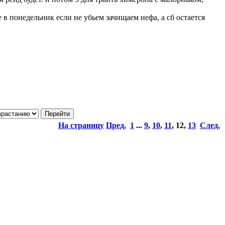
е в понедельник если не убьем зачищаем нефа, а сб остается
На страницу
Пред.
1
...
9
,
10
,
11
,
12
,
13
След.