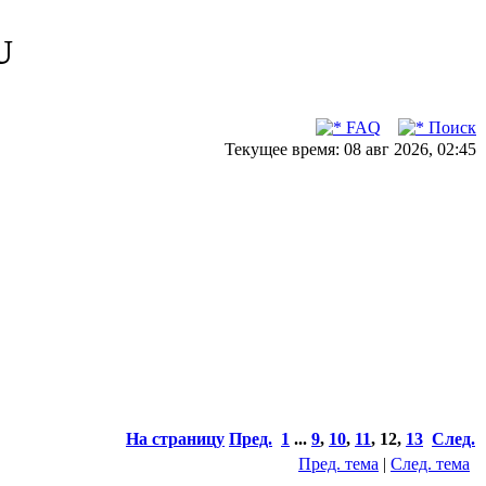
U
FAQ
Поиск
Текущее время: 08 авг 2026, 02:45
На страницу
Пред.
1
...
9
,
10
,
11
,
12
,
13
След.
Пред. тема
|
След. тема