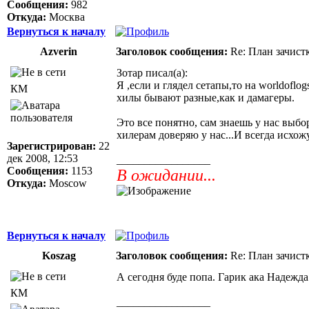
Сообщения:
982
Откуда:
Москва
Вернуться к началу
Azverin
Заголовок сообщения:
Re: План зачист
Зотар писал(а):
Я ,если и глядел сетапы,то на worldofl
КМ
хилы бывают разные,как и дамагеры.
Это все понятно, сам знаешь у нас выбо
хилерам доверяю у нас...И всегда исхожу
Зарегистрирован:
22
дек 2008, 12:53
_________________
Сообщения:
1153
В ожидании...
Откуда:
Moscow
Вернуться к началу
Koszag
Заголовок сообщения:
Re: План зачист
А сегодня буде попа. Гарик ака Надежда 
КМ
_________________