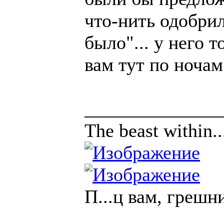
что-нить одобрил
было"... у него т
вам тут по ночам
______________
The beast within..
П...ц вам, грешн