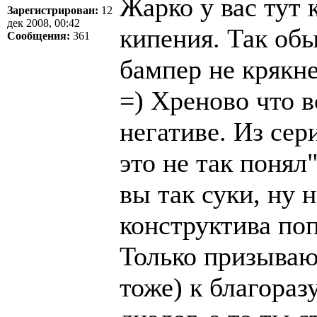
Жарко у вас тут 
Зарегистрирован:
12
дек 2008, 00:42
кипения. Так обы
Сообщения:
361
бампер не крякн
=) Хреново что в
негативе. Из сери
это не так понял
вы так суки, ну н
конструктива поп
Только призываю
тоже) к благора