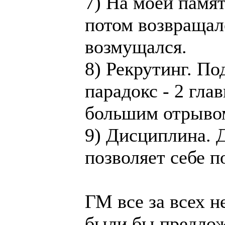
7) На моей памят
потом возвращалс
возмущался.
8) Рекрутинг. П
парадокс - 2 гла
большим отрывом
9) Дисциплина. 
позволяет себе п
ГМ все за всех н
были бы предлож