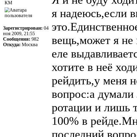
КМ
я надеюсь,если 
это.Единственное
Зарегистрирован:
04
ноя 2009, 21:55
вещь,может я не 
Сообщения:
982
Откуда:
Москва
еле выдавливает
хотите в неё хо
рейдить,у меня н
вопрос:а думали 
ротации и лишь 
100% в рейде.Мн
последний вопро