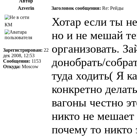
Автор
Azverin
Заголовок сообщения:
Re: Рейды
Хотар если ты не
КМ
но и не мешай те
организовать. За
Зарегистрирован:
22
дек 2008, 12:53
донобрать/собрат
Сообщения:
1153
Откуда:
Moscow
туда ходить( Я к
конкретно делать
вагоны честно э
никто не мешает 
почему то никто 