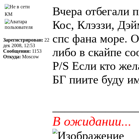
Вчера отбегали п
КМ
Кос, Клэззи, Дэй
спс фана море. 
Зарегистрирован:
22
дек 2008, 12:53
либо в скайпе со
Сообщения:
1153
Откуда:
Moscow
P/S Если кто жел
БГ пиите буду им
______________
В ожидании...