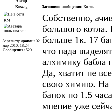
Автор
Koszag
Заголовок сообщения:
Котлы
Собственно, ачив
КМ
большого котла. 
больше 1к. 17 ба
Зарегистрирован:
02
мар 2010, 18:24
что нада выделя
Сообщения:
529
алхимику бабла н
Да, хватит не вс
свою химию. На 
банок по 1.5 часа
мнение уже сейча