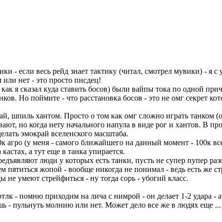
ики - если весь рейд знает тактику (читал, смотрел мувики) - я
м или нет - это просто писдец!
 как я сказал куда ставить босов) были вайпы тока по одной прич
ков. Но поймите - что расстановка босов - это не омг секрет к
грай, шпиль хантом. Просто о том как омг сложно играть танком 
ают, но когда нету начального напула в виде рог и хантов. В пр
делать эмокрай вселенского масштаба.
0к агро (у меня - самого ближайшего на данный момент - 100к все
 кастах, а тут еще в танка упирается.
едъявляют люди у которых есть танки, пусть не супер пупер раз
ем пятиться жопой - вообще никогда не понимал - ведь есть же стре
ы не умеют стрейфиться - ну тогда сорь - убогий класс.
тлк - помню приходим на лича с нимрой - он делает 1-2 удара - а
аешь - пульнуть молнию или нет. Может дело все же в людях еще .
.