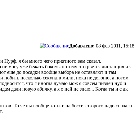
Добавлено:
08 фев 2011, 15:18
ли Нурф, я бы много чего приятного вам сказал.
я не могу уже бежать боком - потому что рвется дистанция и я
вают еще до посадки вообще выбора не оставляют и там
ти побить несколько секунд в мили, пока не догоню, а потом
подносится, что я иногда думаю мож я совсем пиздец нуб и
ам дали новую абилку, а я о ней не знаю... Когда ты и с дк
нтов. То че вы вообще хотите на боссе которого надо сначала
т.