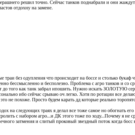
черашнего решил точно. Сейчас танков поднабрали и они жаждут 
астов отдохну на замене.
и без одупления что происходит на боссе и столько букаф что
нно бессмысленно и бесполезно. Проблема с агро танков и со ср
ает до того как танк забрал ипошить. Нужно искать ЗОЛОТУЮ сере
онально ибо сейчас срываю оч легко. Хотя по ротации все дела
это не похоже. Просто будем карать дд которые реально торопятс
подох на следующих траях я делал все тоже самое но обогнать его
олить с набором агро...и ДК этого тоже по ходу...Почему я не 
чного затмения и слитый проковый звездный поток когда босс вст