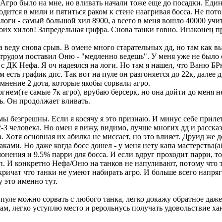
Агро было на мне, но вливать начали тоже еще до посадки. Един
дится в мили и пятиться раком к стене наагривая босса. Не потом
 логи - самый большой хил 8900, а всего в меня вошло 40000 учи
двоих хилов! Запредельная цифра. Снова танки говно. Инаконец 
а веду снова срыв. В омене много старательных дд, но там как 
 с трудом поставил Оню - "медленно ведешь". У меня уже не было 
с ДК Нефа. Я оч надеялся на логи. Но там я нашел, что Ваню БР
есть график дпс. Так вот на пуле он разгоняется до 22к, далее дпс
мнение 2 дота, которые якобы сорвали агро.
м(те самые 7к агро), врубаю берсерк, но она дойти до меня не у
ь. Он продолжает вливать.
 мы безгрешны. Если я косячу я это признаю. И минус себе прилет
-3 человека. Но омен я вижу, видимо, лучше многих дд и рассказ
та. Хотя основная их абилка не миссает, но это влияет. Друид же
таками. Но даже когда босс дошел - у меня нету капа мастерства(
онения и 9.5% парри для босса. И если вдруг проходит парри, то 
кап. И конкретно Нефа/Оню на танков не напуливают, потому что
ричат что танки не умеют набирать агро. И больше всего напряг
 это именно тут.
 пуле можно сорвать с любого танка, легко докажу обратное даж
 сам, легко уступлю место и рерольнусь получать удовольствие ха