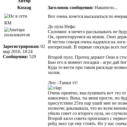
Автор
Koszag
Заголовок сообщения:
Накипело...
Вот очень хочется высказаться по вчера
КМ
До пула Нефа:
Силомин: я ничего рассказывать не буду,
Ок, ориентируемся на мувик. Оню держи
Я честно говоря очень надеялся на лог
Зарегистрирован:
02
интересный. В первые секунды всех по
мар 2010, 18:24
Сообщения:
529
Второй пулл. Протец держит Оню в столб
Бью его в момент посадки - агро дай бог
Куда то вести при таком раскладе возмо
хилов.
Лео: -Танки тт!
Очень приятно, выслушивать вот это от 
накосячил. Вика, ты меня прости, но буд
присутствии 25ти пар ушей мне не позво
полночи доказывала, что во всем винова
убили совет со второго пула, но случило
Второй килл совета произошел с первого 
рейд знал где ему стоять. Но у нас снача