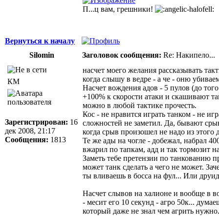
П...ц вам, грешники!
Вернуться к началу
Silomin
Заголовок сообщения:
Re: Накипело...
насчет моего желания рассказывать такт
когда слышу в ведре - а че - оню убивае
КМ
Насчет вождения адов - 5 пулов (до того
+100% к скорости атаки и скашивают тан
можно в любой тактике прочесть.
Кос - не нравится играть танком - не и
Зарегистрирован:
16
сложностей не заметил. Да, бывают срыв
дек 2008, 21:17
когда срыв произошел не надо из этого 
Сообщения:
1813
Те же ады на чогле - добежал, набрал 40
вжарил по тапкам, адд и так тормозит на
Заметь тебе претензии по танкованию пр
может танк сделать а чего не может. Зач
ты вливаешь в босса на фул... Или друид
Насчет слывов на халионе и вообще в во
- месит его 10 секунд - агро 50к... дум
который даже не знал чем агрить нужно