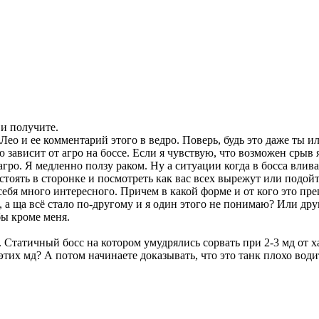
 и получите.
Лео и ее комментарий этого в ведро. Поверь, будь это даже ты и
 зависит от агро на боссе. Если я чувствую, что возможен срыв 
 агро. Я медленно ползу раком. Ну а ситуации когда в босса вли
остоять в сторонке и посмотреть как вас всех вырежут или подой
себя много интересного. Причем в какой форме и от кого это пре
а ща всё стало по-другому и я один этого не понимаю? Или друид
бы кроме меня.
 Статичный босс на котором умудрялись сорвать при 2-3 мд от ха
этих мд? А потом начинаете доказывать, что это танк плохо води