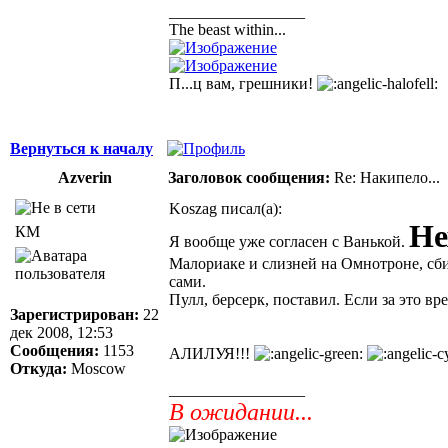
_________________
The beast within...
П...ц вам, грешники!
Вернуться к началу
Azverin
Заголовок сообщения:
Re: Накипело...
Koszag писал(а):
Не
КМ
Я вообще уже согласен с Ванькой.
Малориаке и слизней на Омнотроне, сби
сами.
Пулл, берсерк, поставил. Если за это вр
Зарегистрирован:
22
дек 2008, 12:53
Сообщения:
1153
АЛИЛУЯ!!!
Откуда:
Moscow
_________________
В ожидании...