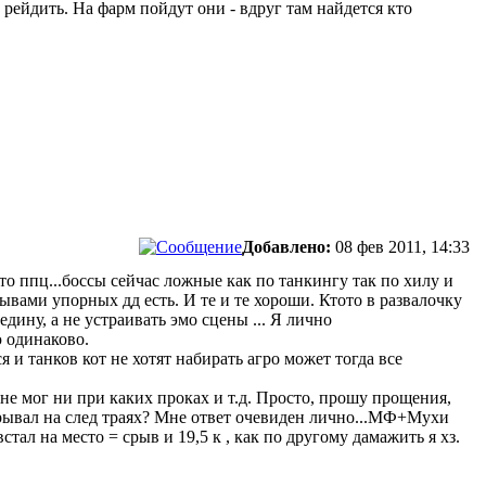
рейдить. На фарм пойдут они - вдруг там найдется кто
Добавлено:
08 фев 2011, 14:33
 ппц...боссы сейчас ложные как по танкингу так по хилу и
ывами упорных дд есть. И те и те хороши. Ктото в развалочку
дину, а не устраивать эмо сцены ... Я лично
ю одинаково.
я и танков кот не хотят набирать агро может тогда все
 не мог ни при каких проках и т.д. Просто, прошу прощения,
срывал на след траях? Мне ответ очевиден лично...МФ+Мухи
ал на место = срыв и 19,5 к , как по другому дамажить я хз.