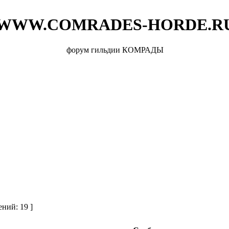
WWW.COMRADES-HORDE.R
форум гильдии КОМРАДЫ
ний: 19 ]