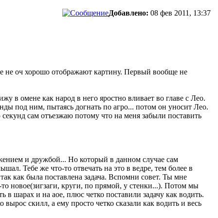
Добавлено:
08 фев 2011, 13:37
шие не оч хорошо отображают картину. Первый вообще не
жу в омене как народ в него яростно вливает во главе с Лео.
унды под ним, пытаясь догнать по агро... потом он уносит Лео.
о секунд сам отъезжаю потому что на меня забыли поставить
жением и дружбой... Но который в данном случае сам
ышал. Тебе же что-то отвечать на это в ведре, тем более в
 так как была поставлена задача. Вспомни совет. Ты мне
о новое(зигзаги, круги, по прямой, у стенки...). Потом мы
ть в шарах и на аое, плюс четко поставили задачу как водить.
о вырос скилл, а ему просто четко сказали как водить и весь