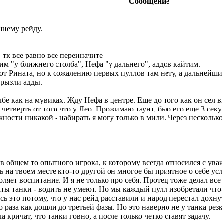
Сообщение
шнему рейду.
 тк все равно все переиначите
м "у ближнего столба", Нефа "у дальнего", аддов кайтим.
и от Рината, но к сожалению первых пуллов там нету, а дальней
грызли адды.
е как на мувиках. Жду Нефа в центре. Еще до того как он сел ви
 четверть от того что у Лео. Прожимаю таунт, бью его еще 3 сек
жности никакой - набирать я могу только в мили. Через нескольк
в общем то опытного игрока, к которому всегда относился с ува
ь на твоем месте кто-то другой он многое бы приятное о себе усл
ляет воспитание. И я не только про себя. Протец тоже делал все
ты танки - водить не умеют. Но мы каждый пулл изобретали что-т
сь это потому, что у нас рейд расставили и народ перестал дохну
раза как дошли до третьей фазы. Но это наверно не у танка резк
ла кричат, что танки говно, а после только четко ставят задачу.