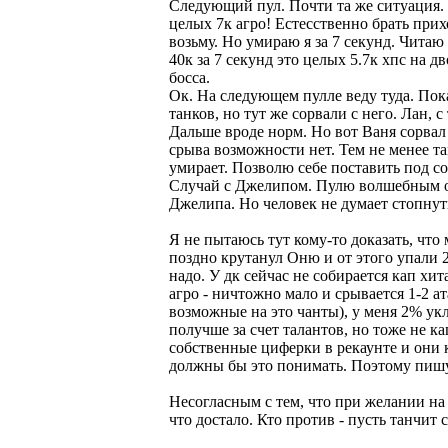
Следующий пул. Почти та же ситуация. 
целых 7к агро! Естесственно брать прихо
возьму. Но умираю я за 7 секунд. Читаю
40к за 7 секунд это целых 5.7к хпс на 
босса.
Ок. На следующем пулле веду туда. Пок
танков, но тут же сорвали с него. Лан,
Дальше вроде норм. Но вот Ваня сорвал 
срыва возможности нет. Тем не менее там 
умирает. Позволю себе поставить под со
Случай с Джелипом. Пулю волшебным огне
Джелипа. Но человек не думает стопнут
Я не пытаюсь тут кому-то доказать, что
поздно крутанул Оню и от этого упали 2
надо. У дк сейчас не собирается кап хи
агро - ничтожно мало и срывается 1-2 а
возможные на это чанты), у меня 2% укл
получше за счет талантов, но тоже не 
собственные циферки в рекаунте и они к
должны бы это понимать. Поэтому пишу
Несогласным с тем, что при желании на
что достало. Кто против - пусть танчит