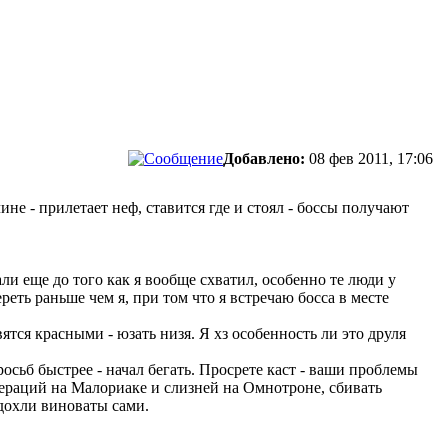
Добавлено:
08 фев 2011, 17:06
ине - прилетает неф, ставится где и стоял - боссы получают
али еще до того как я вообще схватил, особенно те люди у
реть раньше чем я, при том что я встречаю босса в месте
ятся красными - юзать низя. Я хз особенность ли это друля
росьб быстрее - начал бегать. Просрете каст - ваши проблемы
бераций на Малориаке и слизней на Омнотроне, сбивать
сдохли виноваты сами.