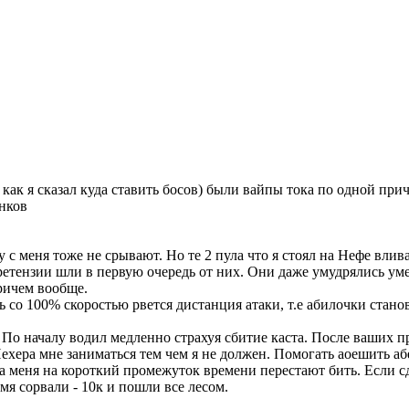
 как я сказал куда ставить босов) были вайпы тока по одной прич
нков
 с меня тоже не срывают. Но те 2 пула что я стоял на Нефе влив
претензии шли в первую очередь от них. Они даже умудрялись уме
ричем вообще.
ь со 100% скоростью рвется дистанция атаки, т.е абилочки станов
. По началу водил медленно страхуя сбитие каста. После ваших п
ехера мне заниматься тем чем я не должен. Помогать аоешить а
гда меня на короткий промежуток времени перестают бить. Если 
емя сорвали - 10к и пошли все лесом.