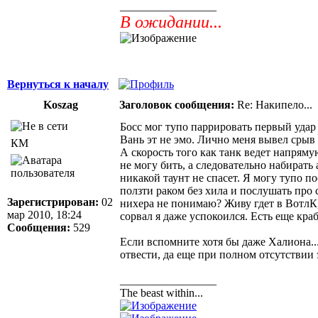
_________________
В ожидании...
Вернуться к началу
Koszag
Заголовок сообщения:
Re: Накипело...
Босс мог тупо паррировать первый удар
Вань эт не эмо. Лично меня вывел срыв 
КМ
А скорость того как танк ведет напрямую
не могу бить, а следовательно набирать
никакой таунт не спасет. Я могу тупо п
ползти раком без хила и послушать про 
Зарегистрирован:
02
нихера не понимаю? Живу гдет в ВотлК, 
мар 2010, 18:24
сорвал я даже успокоился. Есть еще кра
Сообщения:
529
Если вспомните хотя бы даже Халиона...
отвести, да еще при полном отсутствии 
_________________
The beast within...