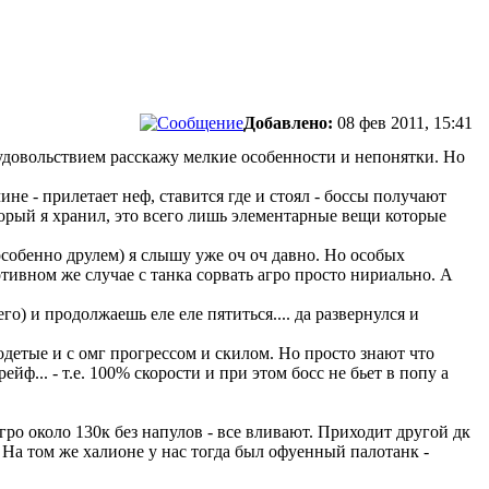
Добавлено:
08 фев 2011, 15:41
 с удовольствием расскажу мелкие особенности и непонятки. Но
ине - прилетает неф, ставится где и стоял - боссы получают
оторый я хранил, это всего лишь элементарные вещи которые
(особенно друлем) я слышу уже оч оч давно. Но особых
отивном же случае с танка сорвать агро просто нириально. А
го) и продолжаешь еле еле пятиться.... да развернулся и
одетые и с омг прогрессом и скилом. Но просто знают что
йф... - т.е. 100% скорости и при этом босс не бьет в попу а
гро около 130к без напулов - все вливают. Приходит другой дк
.. На том же халионе у нас тогда был офуенный палотанк -