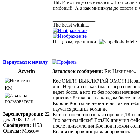
ЗЫ. И вот еще сомневался... Но после в
имбовый. А я как минимум до совета и л
_________________
The beast within...
П...ц вам, грешники!
Вернуться к началу
Azverin
Заголовок сообщения:
Re: Накипело...
Кос ОМГ!!! ВЫКЛЮЧАЙ ЭМО!!! Первые тра
дпс. Нервничать как было вчера соверше
КМ
ведет босса, а кто то без головы начин
приспосабливаюсь на каждом боссе перс
Короче Кос ты не нервничай так на тебя 
научатся делатьв команде.
Зарегистрирован:
22
Кстати после того как я сорвал с ДК и 
дек 2008, 12:53
"по распиздяйски" ВотЛК приучил фейср
Сообщения:
1153
после приземления Кос под проком солне
Откуда:
Moscow
Если я не прав поправь исправлюсь.