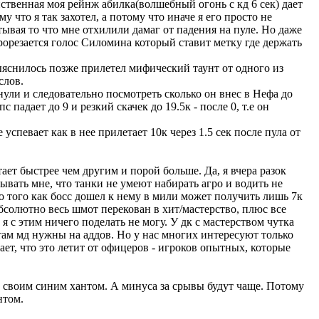
ственная моя рейнж абилка(волшебный огонь с кд 6 сек) дает
у что я так захотел, а потому что иначе я его просто не
тывая то что мне отхилили дамаг от падения на пуле. Но даже
прорезается голос Силомина который ставит метку где держать
выяснилось позже прилетел мифический таунт от одного из
слов.
нули и следовательно посмотреть сколько он внес в Нефа до
 падает до 9 и резкий скачек до 19.5к - после 0, т.е он
спевает как в нее прилетает 10к через 1.5 сек после пула от
ает быстрее чем другим и порой больше. Да, я вчера разок
ывать мне, что танки не умеют набирать агро и водить не
 до того как босс дошел к нему в мили может получить лишь 7к
абсолютно весь шмот перекован в хит/мастерство, плюс все
я с этим ничего поделать не могу. У дк с мастерством чутка
 там мд нужны на аддов. Но у нас многих интересуют только
ает, что это летит от офицеров - игроков опытных, которые
е своим синим хантом. А минуса за срывы будут чаще. Потому
нтом.