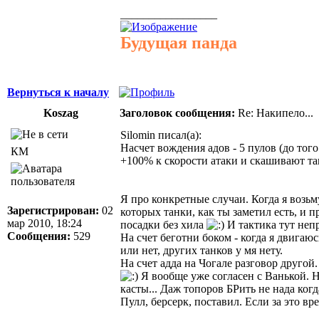
_________________
Будущая панда
Вернуться к началу
Koszag
Заголовок сообщения:
Re: Накипело...
Silomin писал(а):
Насчет вождения адов - 5 пулов (до того
КМ
+100% к скорости атаки и скашивают та
Я про конкретные случаи. Когда я возьму
Зарегистрирован:
02
которых танки, как ты заметил есть, и 
мар 2010, 18:24
посадки без хила
И тактика тут неп
Сообщения:
529
На счет беготни боком - когда я двигаюс
или нет, других танков у мя нету.
На счет адда на Чогале разговор другой
Я вообще уже согласен с Ванькой. Н
касты... Даж топоров БРить не нада ко
Пулл, берсерк, поставил. Если за это вр