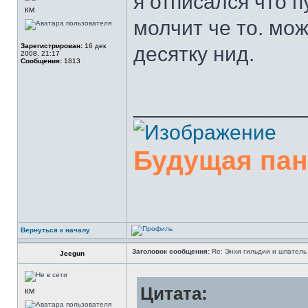
я отписался что п
КМ
молчит че то. мо
Зарегистрирован:
16 дек
десятку нид.
2008, 21:17
Сообщения:
1813
______________
Будущая па
Вернуться к началу
Заголовок сообщения:
Re: Энхи гильдии и шпатель 
Jeegun
Цитата:
КМ