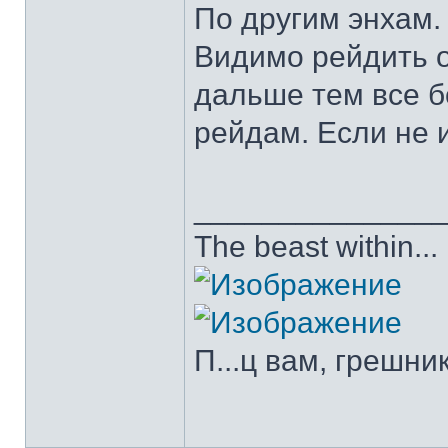
По другим энхам. 
Видимо рейдить о
дальше тем все б
рейдам. Если не 
______________
The beast within...
П...ц вам, грешни