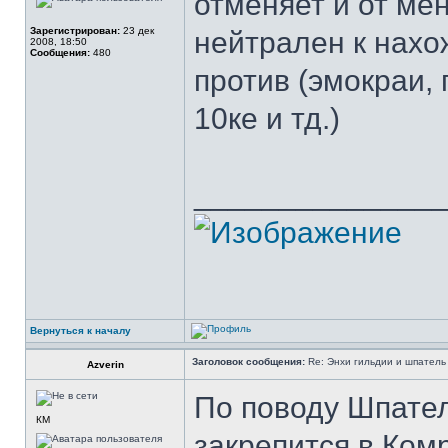
отменяет и от мен
Зарегистрирован:
23 дек
нейтрален к нахо
2008, 18:50
Сообщения:
480
против (эмокраи,
10ке и тд.)
______________
Вернуться к началу
Заголовок сообщения:
Re: Энхи гильдии и шпатель 
Azverin
По поводу Шпател
КМ
закрепится в Комр