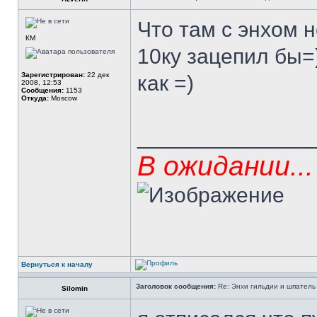
Что там с энхом 
КМ
10ку зацепил бы=)
Зарегистрирован:
22 дек
как =)
2008, 12:53
Сообщения:
1153
Откуда:
Moscow
______________
В ожидании...
Вернуться к началу
Заголовок сообщения:
Re: Энхи гильдии и шпатель 
Silomin