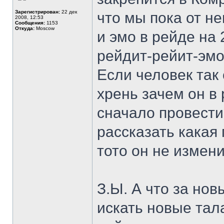
Зарегистрирован:
22 дек
что мы пока от н
2008, 12:53
Сообщения:
1153
Откуда:
Moscow
и эмо в рейде на 
рейдит-рейит-эмо-
Если человек так 
хрень зачем он в
сначало провести
рассказать какая 
тото он не измени
З.Ы. А что за нов
искать новые тала