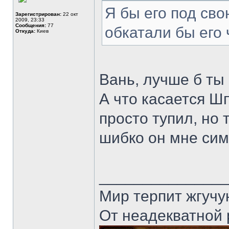
Я бы его под сво
Зарегистрирован:
22 окт
2009, 23:33
Сообщения:
77
обкатали бы его 
Откуда:
Киев
Вань, лучше б ты
А что касается Ш
просто тупил, но 
шибко он мне си
______________
Мир терпит жгучу
От неадекватной 