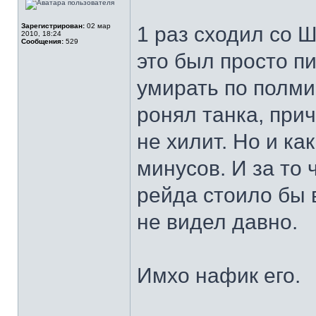
Зарегистрирован:
02 мар
1 раз сходил со Ш
2010, 18:24
Сообщения:
529
это был просто пи
умирать по полми
ронял танка, прич
не хилит. Но и ка
минусов. И за то 
рейда стоило бы 
не видел давно.
Имхо нафик его.