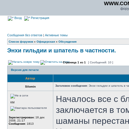
WWW.CO
фору
Вход
Регистрация
Сообщения без ответов
|
Активные темы
Список форумов
»
Офицерская
»
Обсуждения
Энхи гильдии и шпатель в частности.
Страница
1
из
1
[ Сообщений: 10 ]
Версия для печати
Автор
Заголовок сообщения:
Энхи гильдии и шпатель в ча
Silomin
Началось все с б
КМ
заключается в том
Зарегистрирован:
16 дек
шаманы перестану
2008, 21:17
Сообщения:
1813