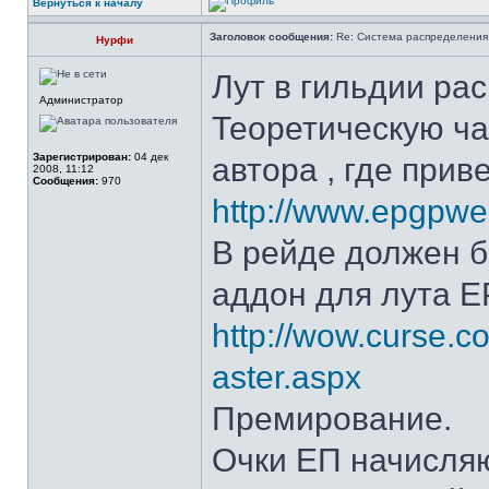
Вернуться к началу
Заголовок сообщения:
Re: Система распределения
Нурфи
Лут в гильдии ра
Администратор
Теоретическую ча
Зарегистрирован:
04 дек
автора , где при
2008, 11:12
Сообщения:
970
http://www.epgpwe
В рейде должен б
аддон для лута E
http://wow.curse.
aster.aspx
Премирование.
Очки ЕП начисляю