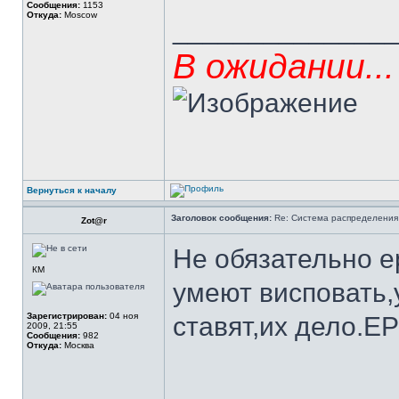
Сообщения:
1153
Откуда:
Moscow
______________
В ожидании...
Вернуться к началу
Заголовок сообщения:
Re: Система распределения
Zot@r
Не обязательно ep
КМ
умеют висповать,
Зарегистрирован:
04 ноя
ставят,их дело.E
2009, 21:55
Сообщения:
982
Откуда:
Москва
______________