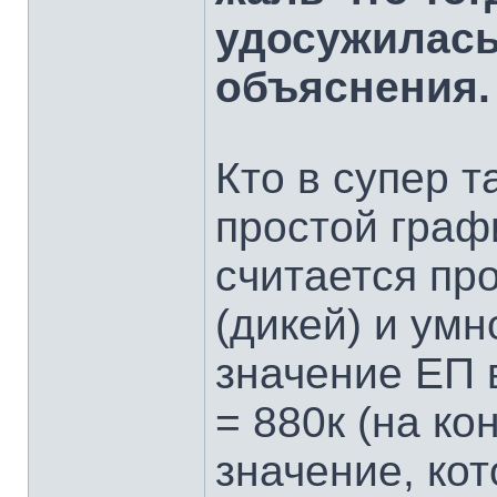
удосужилась
объяснения.
Кто в супер т
простой граф
считается пр
(дикей) и ум
значение ЕП 
= 880к (на ко
значение, ко