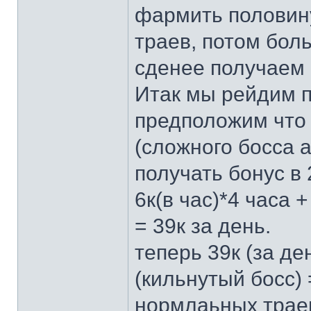
фармить половину
траев, потом бол
сденее получаем 6
Итак мы рейдим п
предположим что 
(сложного босса а
получать бонус в 
6к(в час)*4 часа +
= 39к за день.
теперь 39к (за ден
(кильнутый босс) 
нормлаьных траев