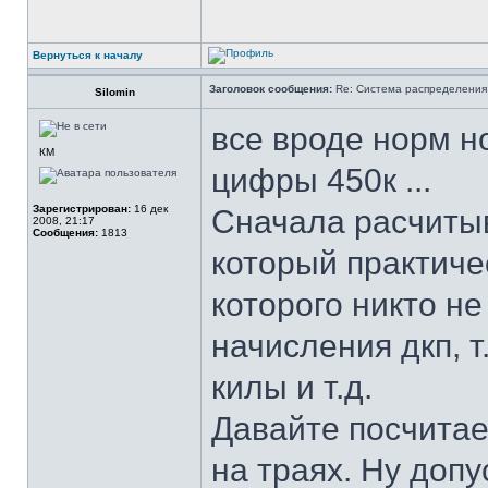
Вернуться к началу
Заголовок сообщения:
Re: Система распределения
Silomin
все вроде норм но
КМ
цифры 450к ...
Зарегистрирован:
16 дек
Сначала расчитыва
2008, 21:17
Сообщения:
1813
который практиче
которого никто н
начисления дкп, т
килы и т.д.
Давайте посчитаем
на траях. Ну доп