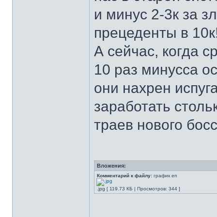
и минус 2-3к за 
прецеденты в 10к
А сейчас, когда 
10 раз минусса ос
они нахрен испуга
заработать стольк
траев нового босса
Вложения:
Комментарий к файлу:
график еп
.jpg [ 119.73 КБ | Просмотров: 344 ]