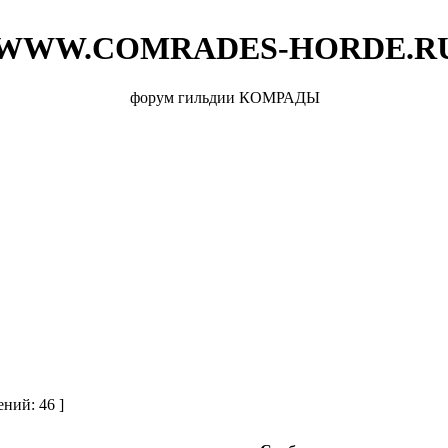
WWW.COMRADES-HORDE.R
форум гильдии КОМРАДЫ
ний: 46 ]