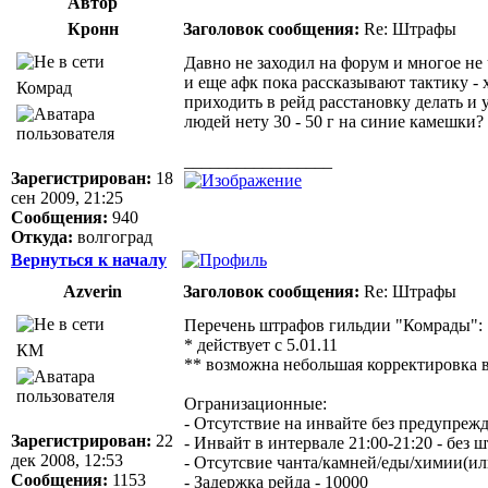
Автор
Кронн
Заголовок сообщения:
Re: Штрафы
Давно не заходил на форум и многое не ч
и еще афк пока рассказывают тактику - 
Комрад
приходить в рейд расстановку делать и у
людей нету 30 - 50 г на синие камешки?
_________________
Зарегистрирован:
18
сен 2009, 21:25
Сообщения:
940
Откуда:
волгоград
Вернуться к началу
Azverin
Заголовок сообщения:
Re: Штрафы
Перечень штрафов гильдии "Комрады":
* действует с 5.01.11
КМ
** возможна небольшая корректировка в
Огранизационные:
- Отсутствие на инвайте без предупрежд
Зарегистрирован:
22
- Инвайт в интервале 21:00-21:20 - без ш
дек 2008, 12:53
- Отсутсвие чанта/камней/еды/химии(ил
Сообщения:
1153
- Задержка рейда - 10000