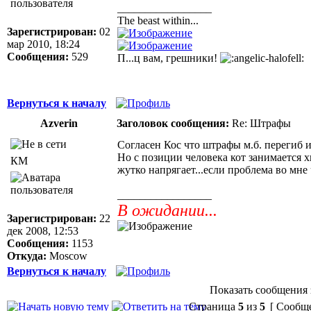
_________________
The beast within...
Зарегистрирован:
02
мар 2010, 18:24
Сообщения:
529
П...ц вам, грешники!
Вернуться к началу
Azverin
Заголовок сообщения:
Re: Штрафы
Согласен Кос что штрафы м.б. перегиб 
Но с позиции человека кот занимается х
КМ
жутко напрягает...если проблема во мне
_________________
В ожидании...
Зарегистрирован:
22
дек 2008, 12:53
Сообщения:
1153
Откуда:
Moscow
Вернуться к началу
Показать сообщения 
Страница
5
из
5
[ Сообще