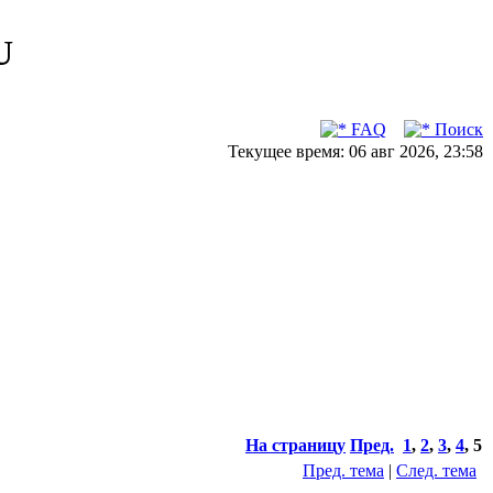
U
FAQ
Поиск
Текущее время: 06 авг 2026, 23:58
На страницу
Пред.
1
,
2
,
3
,
4
,
5
Пред. тема
|
След. тема