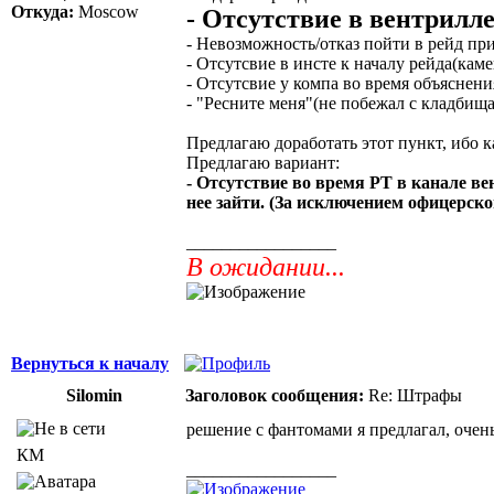
Откуда:
Moscow
- Отсутствие в вентрилле
- Невозможность/отказ пойти в рейд при
- Отсутсвие в инсте к началу рейда(кам
- Отсутсвие у компа во время объяснени
- "Ресните меня"(не побежал с кладбища
Предлагаю доработать этот пункт, ибо 
Предлагаю вариант:
- Отсутствие во время РТ в канале ве
нее зайти. (За исключением офицерск
_________________
В ожидании...
Вернуться к началу
Silomin
Заголовок сообщения:
Re: Штрафы
решение с фантомами я предлагал, очень 
КМ
_________________