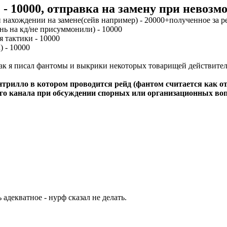
 - 10000, отправка на замену при невозм
 нахождении на замене(сейв например) - 20000+полученное за ре
ень на кд/не присуммонили) - 10000
я тактики - 10000
) - 10000
как я писал фантомы и выкрики некоторых товарищей действитель
нтрилло в котором проводится рейд (фантом считается как от
ого канала при обсуждении спорных или организационных во
адекватное - нурф сказал не делать.