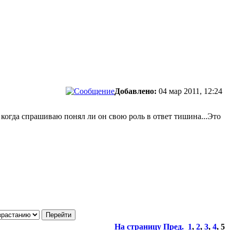
Добавлено:
04 мар 2011, 12:24
 когда спрашиваю понял ли он свою роль в ответ тишина...Это
На страницу
Пред.
1
,
2
,
3
,
4
,
5