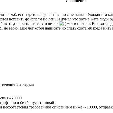
Сообщение
итал м.б. есть где то исправления ,но я не нашел. Увидал там как
хотел вставить фейспалм но лень.Я думал что хоть в Кате люди 
бивать ,но оказывается это не так
моя в пичали. Еще хотел 
 Я не верю. Еще чет хотел написать но спать охота мб когда нит
 течение 1-2 недель
ения - 20000
трафа, но и без бонуса за инвайт
и несоответсвия требованиям описанным ниже) - 10000, отправк