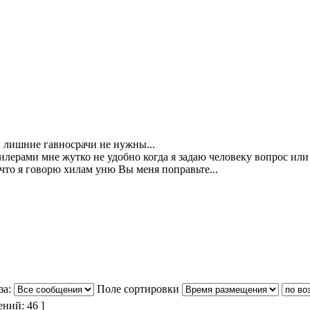
и лишние гавносрачи не нужны...
илерами мне жутко не удобно когда я задаю человеку вопрос или
 что я говорю хилам уню Вы меня поправьте...
за:
Поле сортировки
ний: 46 ]