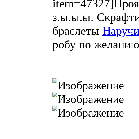
item=47327]Проя
з.ы.ы.ы. Скрафт
браслеты
Наручи
робу по желанию
______________