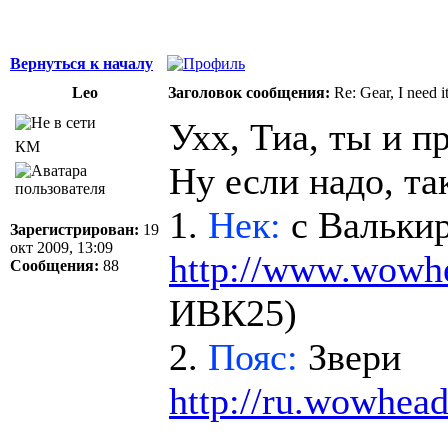
Вернуться к началу
Leo
Заголовок сообщения:
Re: Gear, I need it
Ухх, Тиа, ты и 
КМ
Ну если надо, та
1.
Нек:
с Вальки
Зарегистрирован:
19
окт 2009, 13:09
http://www.wowh
Сообщения:
88
ИВК25)
2.
Пояс:
Звери
http://ru.wowhea