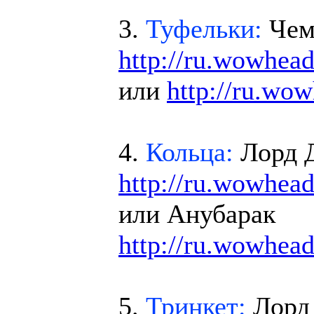
3.
Туфельки:
Че
http://ru.wowhea
или
http://ru.wo
4.
Кольца:
Лорд 
http://ru.wowhea
или Анубарак
http://ru.wowhea
5.
Тринкет:
Лорд