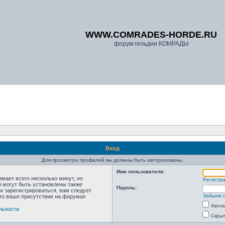
WWW.COMRADES-HORDE.RU
форум гильдии КОМРАДЫ
Вход
Для просмотра профилей вы должны быть авторизованы.
Имя пользователя:
мает всего несколько минут, но
Регистр
 могут быть установлены также
Пароль:
м зарегистрироваться, вам следует
Забыли 
что ваше присутствие на форумах
Автом
льности
Скрыт