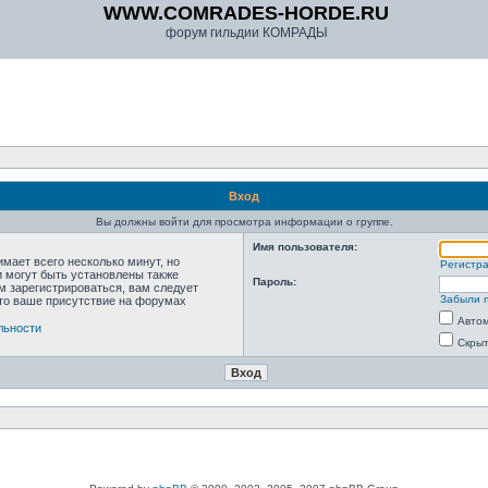
WWW.COMRADES-HORDE.RU
форум гильдии КОМРАДЫ
Вход
Вы должны войти для просмотра информации о группе.
Имя пользователя:
мает всего несколько минут, но
Регистр
 могут быть установлены также
Пароль:
м зарегистрироваться, вам следует
Забыли 
что ваше присутствие на форумах
Автом
льности
Скрыт