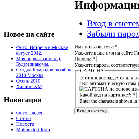
Информация
Вход в систе
Забыли паро
Новое на сайте
Имя пользователя:
*
Фото. Встреча в Москве
Укажите ваше имя на сайте Ги
август 2012.
Моя первая запись :).
Пароль:
*
Будем знакомы.
Укажите пароль, соответству
Сходка Комрадов октябрь
CAPTCHA
2010 Москва
Этот вопрос задается для того, чтобы вы
Осень 2010
себя автоматическую спам-
Халион ХМ
Какой код на картинке?:
*
Навигация
Enter the characters shown in 
Фотогалереи
Статьи
Новости
Mollom test form