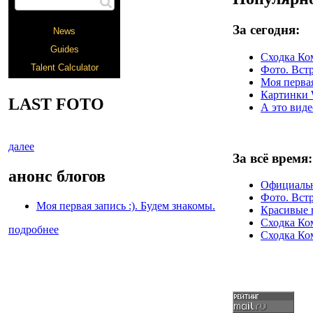
За сегодня:
Сходка Ко
Фото. Встр
Моя первая
Картинк
LAST FOTO
А это виде
далее
За всё время:
анонс блогов
Официаль
Фото. Встр
Моя первая запись :). Будем знакомы.
Красивые 
Сходка Ко
подробнее
Сходка Ко