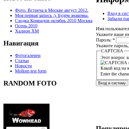
Фото. Встреча в Москве август 2012.
Вход в сис
Моя первая запись :). Будем знакомы.
Забыли па
Сходка Комрадов октябрь 2010 Москва
Осень 2010
Имя пользовате
Халион ХМ
Укажите ваше им
Пароль:
*
Навигация
Укажите пароль,
CAPTCHA
Фотогалереи
Статьи
Новости
Какой код на 
Mollom test form
Enter the chara
RANDOM FOTO
Популярно