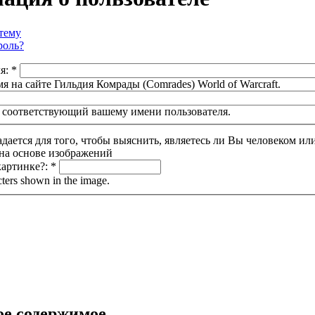
тему
роль?
ля:
*
я на сайте Гильдия Комрады (Comrades) World of Warcraft.
 соответствующий вашему имени пользователя.
Этот вопрос задается для т
картинке?:
*
cters shown in the image.
е содержимое