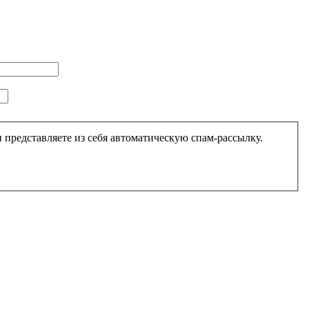
ого, чтобы выяснить, являетесь ли Вы человеком или представляете из себя автоматическую спам-рассылку.