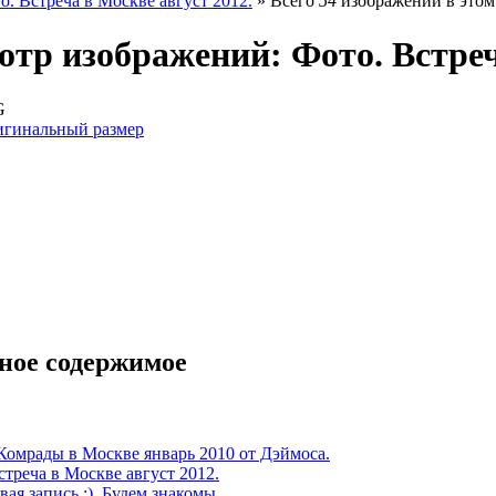
о. Встреча в Москве август 2012.
» Всего
54
изображений в этом
тр изображений: Фото. Встреч
G
гинальный размер
ное содержимое
Комрады в Москве январь 2010 от Дэймоса.
стреча в Москве август 2012.
ая запись :). Будем знакомы.