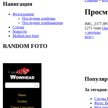
Главная
»
Фот
Навигация
Просмо
Фотогалереи
Последние альбомы
Последние изображения
IMG_2377.JP
Статьи
1271
visits
Ори
Новости
« previous
Mollom test form
next »
RANDOM FOTO
Популяр
За сегодня:
Сходка 
Фото. В
Моя перв