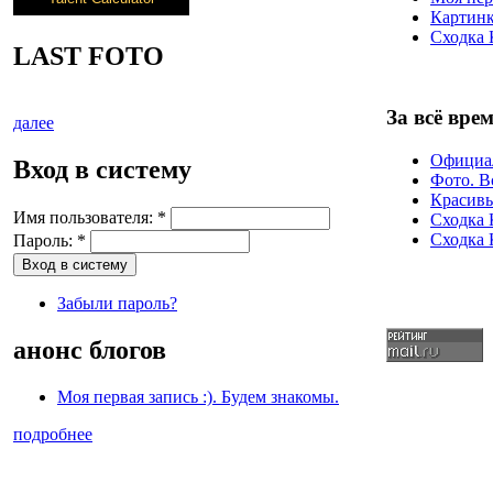
Картин
Сходка 
LAST FOTO
За всё врем
далее
Официа
Вход в систему
Фото. В
Красивы
Имя пользователя:
*
Сходка 
Сходка 
Пароль:
*
Забыли пароль?
анонс блогов
Моя первая запись :). Будем знакомы.
подробнее