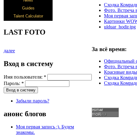
Сходка Комрады
Фото. Встреча 
Моя первая запи
Картинки WO
ulduar_hodir.jpg
LAST FOTO
За всё время:
далее
Официальный 
Вход в систему
Фото. Встреча 
Красивые виды
Имя пользователя:
*
Сходка Комрады
Сходка Комрадо
Пароль:
*
Забыли пароль?
анонс блогов
Моя первая запись :). Будем
знакомы.