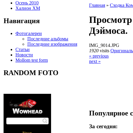
Осень 2010
Главная
»
Сходка Ком
Халион ХМ
Просмотр 
Навигация
Дэймоса.
Фотогалереи
Последние альбомы
Последние изображения
IMG_9014.JPG
Статьи
1920
visits
Оригиналь
Новости
« previous
Mollom test form
next »
RANDOM FOTO
Популярное 
За сегодня: