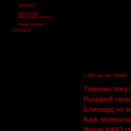
анонс
блогов
Моя первая запись :).
Будем знакомы.
подробнее
статьи по теме
Таурены получ
Рыцарей смер
Близзард на 
Баф элемента
Новая ММО от