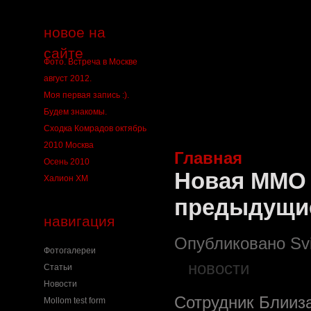
новое на
сайте
Фото. Встреча в Москве
август 2012.
Моя первая запись :).
Будем знакомы.
Сходка Комрадов октябрь
2010 Москва
Главная
Осень 2010
Новая ММО 
Халион ХМ
предыдущи
навигация
Опубликовано Svin
Фотогалереи
новости
Статьи
Новости
Сотрудник Блииза
Mollom test form