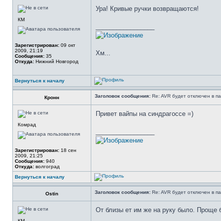
Ура! Кривые ручки возвращаются!
КМ
_________________
Зарегистрирован:
09 окт
2009, 21:19
Хм...
Сообщения:
35
Откуда:
Нижний Новгород
Вернуться к началу
Заголовок сообщения:
Re: AVR будет отключен в па
Кронн
Привет вайпы на синдрагоссе =)
Комрад
_________________
Зарегистрирован:
18 сен
2009, 21:25
Сообщения:
940
Откуда:
волгоград
Вернуться к началу
Заголовок сообщения:
Re: AVR будет отключен в па
Оstin
От близы ет им же на руку было. Проще 
КМ