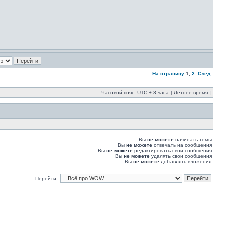
На страницу
1
,
2
След.
Часовой пояс: UTC + 3 часа [ Летнее время ]
Вы
не можете
начинать темы
Вы
не можете
отвечать на сообщения
Вы
не можете
редактировать свои сообщения
Вы
не можете
удалять свои сообщения
Вы
не можете
добавлять вложения
Перейти: