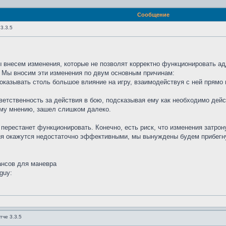
Сообщение
3.3.5
 внесем изменения, которые не позволят корректно функционировать аддо
 Мы вносим эти изменения по двум основным причинам:
 оказывать столь большое влияние на игру, взаимодействуя с ней прямо 
тветственность за действия в бою, подсказывая ему как необходимо дей
ему мнению, зашел слишком далеко.
ерестанет функционировать. Конечно, есть риск, что изменения затрону
ия окажутся недостаточно эффективными, мы вынуждены будем прибегну
ансов для маневра
тче 3.3.5