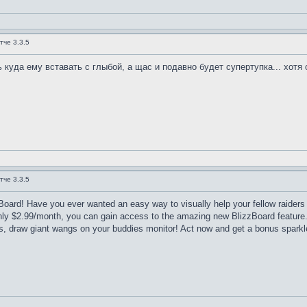
тче 3.3.5
ь куда ему вставать с глыбой, а щас и подавно будет супертупка... хотя
тче 3.3.5
Board! Have you ever wanted an easy way to visually help your fellow raider
ly $2.99/month, you can gain access to the amazing new BlizzBoard feature. Bl
s, draw giant wangs on your buddies monitor! Act now and get a bonus sparkle