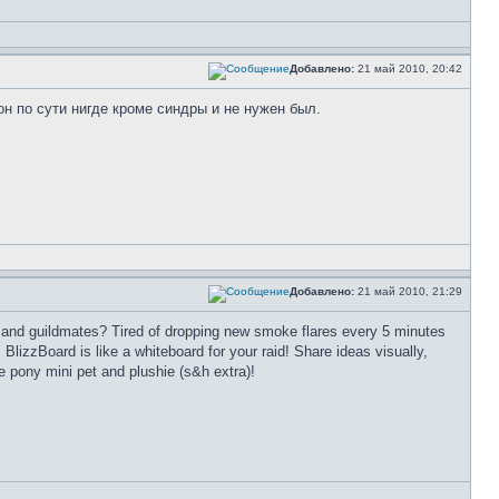
Добавлено:
21 май 2010, 20:42
 он по сути нигде кроме синдры и не нужен был.
Добавлено:
21 май 2010, 21:29
s and guildmates? Tired of dropping new smoke flares every 5 minutes
izzBoard is like a whiteboard for your raid! Share ideas visually,
 pony mini pet and plushie (s&h extra)!