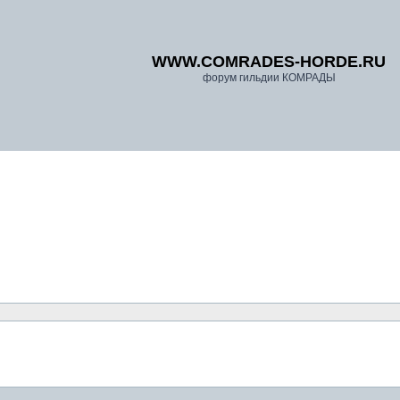
WWW.COMRADES-HORDE.RU
форум гильдии КОМРАДЫ