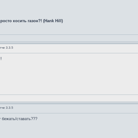
сто косить газон?! (Hank Hill)
тче 3.3.5
!!
тче 3.3.5
у бежать/ставать???