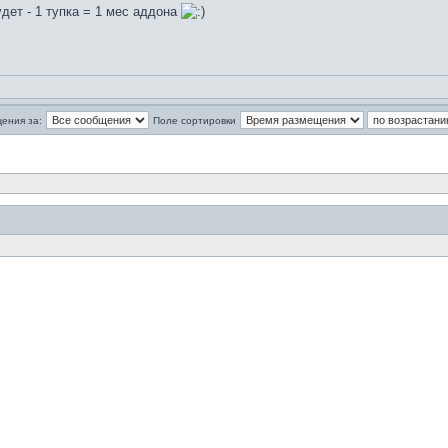
удет - 1 тупка = 1 мес аддона
ения за:
Поле сортировки