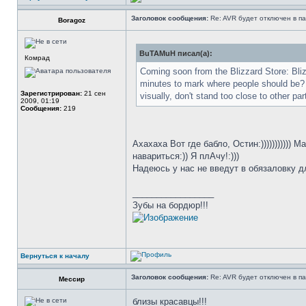
Заголовок сообщения:
Re: AVR будет отключен в па
Boragoz
BuTAMuH писал(а):
Комрад
Coming soon from the Blizzard Store: Bli
minutes to mark where people should be? W
Зарегистрирован:
21 сен
visually, don't stand too close to other 
2009, 01:19
Сообщения:
219
Ахахаха Вот где бабло, Остин:)))))))))))
навариться:)) Я плАчу!:)))
Надеюсь у нас не введут в обязаловку дл
_________________
Зубы на бордюр!!!
Вернуться к началу
Заголовок сообщения:
Re: AVR будет отключен в па
Мессир
близы красавцы!!!