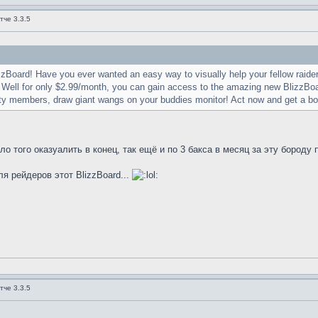
тче 3.3.5
zzBoard! Have you ever wanted an easy way to visually help your fellow raide
ell for only $2.99/month, you can gain access to the amazing new BlizzBoard 
party members, draw giant wangs on your buddies monitor! Act now and get a bo
 Мало того оказуалить в конец, так ещё и по 3 бакса в месяц за эту боро
я рейдеров этот BlizzBoard...
тче 3.3.5