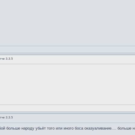
тче 3.3.5
тче 3.3.5
бой больше народу убьёт того или иного боса оказуаливание.... больше