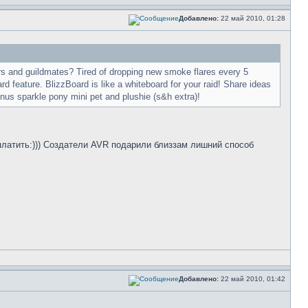
Добавлено:
22 май 2010, 01:28
rs and guildmates? Tired of dropping new smoke flares every 5
feature. BlizzBoard is like a whiteboard for your raid! Share ideas
nus sparkle pony mini pet and plushie (s&h extra)!
ду платить:))) Создатели AVR подарили близзам лишний способ
Добавлено:
22 май 2010, 01:42