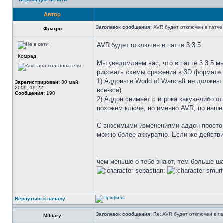
Автор
Заголовок сообщения:
AVR будет отключен в патче 
Флагро
AVR будет отключен в патче 3.3.5
Комрад
Мы уведомляем вас, что в патче 3.3.5 мы
рисовать схемы сражения в 3D формате.
1) Аддоны в World of Warcraft не должны
Зарегистрирован:
30 май
2009, 19:22
все-все).
Сообщения:
190
2) Аддон снимает с игрока какую-либо о
похожем ключе, но именно AVR, по наш
С вносимыми изменениями аддон просто п
можно более аккуратно. Если же действ
_________________
чем меньше о тебе знают, тем больше ш
Вернуться к началу
Заголовок сообщения:
Re: AVR будет отключен в па
Military