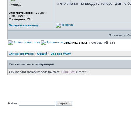
и что значит не введут? теперь -дкп не б
Комрад
Зарегистрирован:
29 дек
2008, 16:08
Сообщения:
205
Вернуться к началу
Показать сообщ
Страница
1
из
2
[ Сообщений: 13 ]
Список форумов
»
Общий
»
Всё про WOW
Кто сейчас на конференции
Сейчас этот форум просматривают:
Bing [Bot]
и гости: 1
Найти: