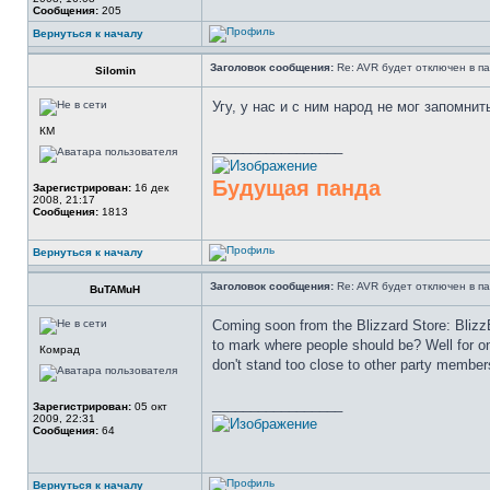
Сообщения:
205
Вернуться к началу
Заголовок сообщения:
Re: AVR будет отключен в па
Silomin
Угу, у нас и с ним народ не мог запомнит
КМ
_________________
Будущая панда
Зарегистрирован:
16 дек
2008, 21:17
Сообщения:
1813
Вернуться к началу
Заголовок сообщения:
Re: AVR будет отключен в па
BuTAMuH
Coming soon from the Blizzard Store: Blizz
to mark where people should be? Well for on
Комрад
don't stand too close to other party member
_________________
Зарегистрирован:
05 окт
2009, 22:31
Сообщения:
64
Вернуться к началу