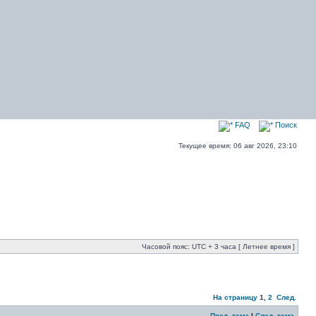
FAQ
Поиск
Текущее время: 06 авг 2026, 23:10
Часовой пояс: UTC + 3 часа [ Летнее время ]
На страницу
1
,
2
След.
Пред. тема
|
След. тема