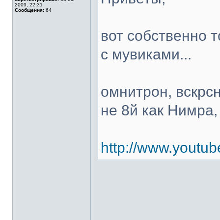
2009, 22:31
Сообщения:
64
вот собственно т
с мувиками...
омнитрон, вскрснь
не 8й как Нимра, 
http://www.yout