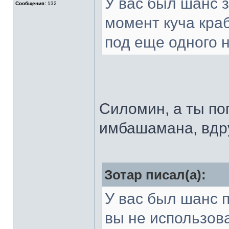
У вас был шанс 
Сообщения:
132
момент куча кра
под еще одного 
Силомин, а ты по
имбашамана, вдру
Зотар писал(а):
У вас был шанс п
вы не использов