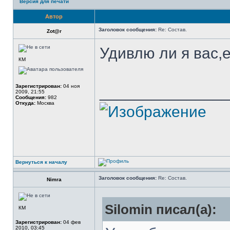
Версия для печати
Автор
Заголовок сообщения:
Re: Состав.
Zot@r
Удивлю ли я вас,
КМ
Зарегистрирован:
04 ноя
______________
2009, 21:55
Сообщения:
982
Откуда:
Москва
Вернуться к началу
Заголовок сообщения:
Re: Состав.
Nimra
Silomin писал(а):
КМ
Зарегистрирован:
04 фев
2010, 03:45