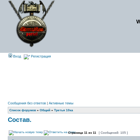
Вход
Регистрация
Сообщения без ответов
|
Активные темы
Список форумов
»
Общий
»
Третья 10ка
Состав.
Страница
11
из
11
[ Сообщений: 105 ]