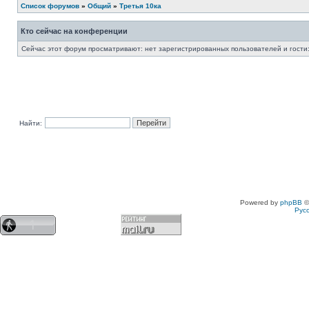
Список форумов
»
Общий
»
Третья 10ка
Кто сейчас на конференции
Сейчас этот форум просматривают: нет зарегистрированных пользователей и гости:
Найти:
Powered by
phpBB
©
Рус