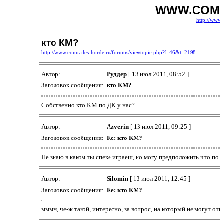
WWW.COM
http://ww
кто КМ?
http://www.comrades-horde.ru/forums/viewtopic.php?f=46&t=2198
Автор:
Руддер
[ 13 июл 2011, 08:52 ]
Заголовок сообщения:
кто КМ?
Собственно кто КМ по ДК у нас?
Автор:
Azverin
[ 13 июл 2011, 09:25 ]
Заголовок сообщения:
Re: кто КМ?
Не знаю в каком ты спеке играеш, но могу предположить что по
Автор:
Silomin
[ 13 июл 2011, 12:45 ]
Заголовок сообщения:
Re: кто КМ?
мммм, че-ж такой, интересно, за вопрос, на который не могут о