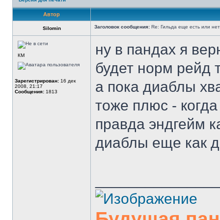
Автор
Заголовок сообщения:
Re: Гильда еще есть или не
Silomin
ну в пандах я вер
КМ
будет норм рейд 
Зарегистрирован:
16 дек
а пока диаблы хва
2008, 21:17
Сообщения:
1813
тоже плюс - когда
правда эндгейм ка
диаблы еще как д
______________
Будущая па