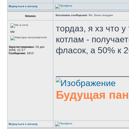
Вернуться к началу
Заголовок сообщения:
Re: Банк гильдии
Silomin
тордаз, я хз что 
КМ
котлам - получаетс
Зарегистрирован:
16 дек
фласок, а 50% к 2
2008, 21:17
Сообщения:
1813
______________
Будущая па
Вернуться к началу