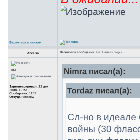
Вернуться к началу
Заголовок сообщения:
Re: Банк гильдии
Azverin
Nimra писал(а):
КМ
Зарегистрирован:
22 дек
Tordaz писал(а):
2008, 12:53
Сообщения:
1153
Откуда:
Moscow
Сл-но в идеале 
войны (30 фласо