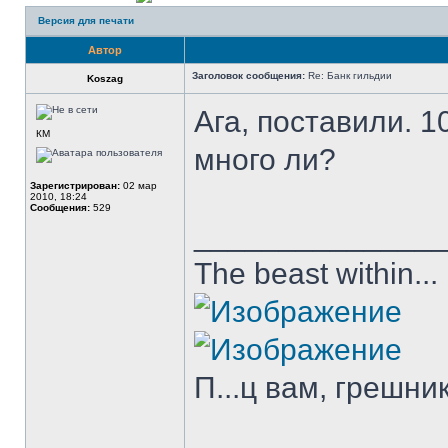
Версия для печати
Автор
Заголовок сообщения:
Re: Банк гильдии
Koszag
Ага, поставили. 1
КМ
много ли?
Зарегистрирован:
02 мар
2010, 18:24
Сообщения:
529
______________
The beast within...
П...ц вам, грешни