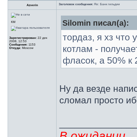
Заголовок сообщения:
Re: Банк гильдии
Azverin
Silomin писал(а):
КМ
тордаз, я хз что
Зарегистрирован:
22 дек
2008, 12:53
Сообщения:
1153
котлам - получает
Откуда:
Moscow
фласок, а 50% к 
Ну да везде напис
сломал просто иб
______________
В ожидании...