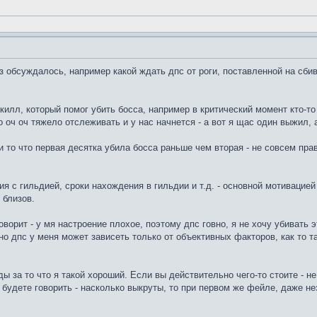
аз обсуждалось, например какой ждать дпс от роги, поставленной на сби
илл, который помог убить босса, например в критический момент кто-то 
о оч оч тяжело отслеживать и у нас начнется - а вот я щас один выжил, 
 то что первая десятка убила босса раньше чем вторая - не совсем прави
ия с гильдией, сроки нахождения в гильдии и т.д. - основной мотивацие
 близов.
оворит - у мя настроение плохое, поэтому дпс говно, я не хочу убивать э
о дпс у меня может зависеть только от объективных факторов, как то так
ды за то что я такой хороший. Если вы действительно чего-то стоите - не
будете говорить - насколько выкруты, то при первом же фейле, даже н