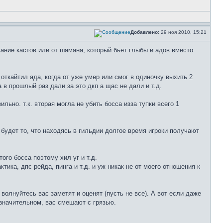
Добавлено:
29 ноя 2010, 15:21
вание кастов или от шамана, который бьет глыбы и адов вместо
откайтил ада, когда от уже умер или смог в одиночку выхить 2
а в прошлый раз дали за это дкп а щас не дали и т.д.
льно. т.к. вторая могла не убить босса изза тупки всего 1
й будет то, что находясь в гильдии долгое время игроки получают
того босса поэтому хил уг и т.д.
тика, дпс рейда, пинга и т.д. и уж никак не от моего отношения к
 волнуйтесь вас заметят и оценят (пусть не все). А вот если даже
езначительном, вас смешают с грязью.