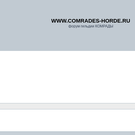
WWW.COMRADES-HORDE.RU
форум гильдии КОМРАДЫ