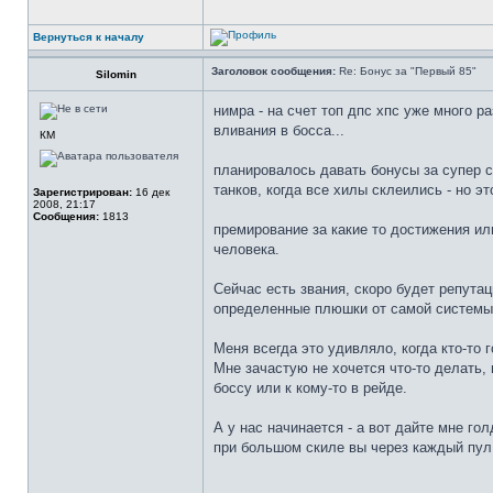
Вернуться к началу
Заголовок сообщения:
Re: Бонус за "Первый 85"
Silomin
нимра - на счет топ дпс хпс уже много р
вливания в босса...
КМ
планировалось давать бонусы за супер ск
танков, когда все хилы склеились - но эт
Зарегистрирован:
16 дек
2008, 21:17
Сообщения:
1813
премирование за какие то достижения или
человека.
Сейчас есть звания, скоро будет репутац
определенные плюшки от самой системы
Меня всегда это удивляло, когда кто-то г
Мне зачастую не хочется что-то делать, н
боссу или к кому-то в рейде.
А у нас начинается - а вот дайте мне гол
при большом скиле вы через каждый пул 
_________________