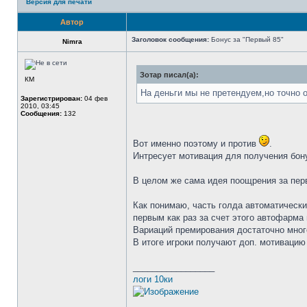
Версия для печати
Автор
Заголовок сообщения:
Бонус за "Первый 85"
Nimra
Зотар писал(а):
КМ
На деньги мы не претендуем,но точно о
Зарегистрирован:
04 фев
2010, 03:45
Сообщения:
132
Вот именно поэтому и против
.
Интресует мотивация для получения бонус
В целом же сама идея поощрения за перв
Как понимаю, часть голда автоматически 
первым как раз за счет этого автофарма 
Вариаций премирования достаточно много -
В итоге игроки получают доп. мотивацию 
_________________
логи 10ки