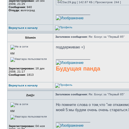
Зарегистрирован:
18 сен
6423ac29.jpg [ 142.87 КБ | Просмотров: 244 ]
2009, 21:25
Сообщения:
940
Откуда:
волгоград
_________________
Вернуться к началу
Заголовок сообщения:
Re: Бонус за "Первый 85"
Silomin
поддерживаю =)
КМ
_________________
Будущая панда
Зарегистрирован:
16 дек
2008, 21:17
Сообщения:
1813
Вернуться к началу
Заголовок сообщения:
Re: Бонус за "Первый 85"
Zot@r
Но помните слова о том,что "не откажем
моей 5:мы будем очень очень стараться.
КМ
_________________
Зарегистрирован:
04 ноя