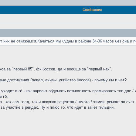
Сообщение
т них не откажемся.Качаться мы будем в районе 34-36 часов без сна и 
а за "первый 85", фк боссов, да и вообще за "первый нах".
ые достижения (левел, ачивы, убийство боссов) - почему бы и нет?
уходит в гб - как вариант обдумать возможность премировать топ-дпс / х
в гб.
 как сам голд, так и покупка рецептов / шмота / химии, ремонт за счет 
за участие в рейдах. Ну и плюс то, что идет в зачет гильдии.