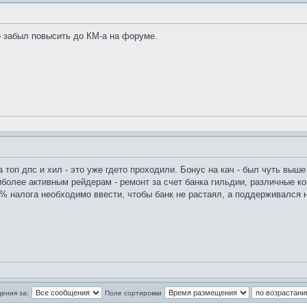
 забыл повысить до КМ-а на форуме.
 топ дпс и хил - это уже гдето проходили. Бонус на кач - был чуть выш
иболее активным рейдерам - ремонт за счет банка гильдии, различные ко
% налога необходимо ввести, чтобы банк не растаял, а поддерживался н
ения за:
Поле сортировки