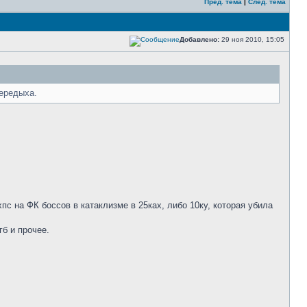
Пред. тема
|
След. тема
Добавлено:
29 ноя 2010, 15:05
передыха.
пс на ФК боссов в катаклизме в 25ках, либо 10ку, которая убила
гб и прочее.