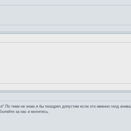
ся".По теме:не знаю,я бы поощрял допустим если это именно гилд ачива,
Болейте за нас и молитесь.